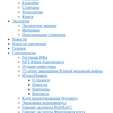
Блокчейн
Стартапы
Технологии
Книги
Эксперты
Экспертное мнение
Интервью
Персональные страницы
Новости
Новости партнеров
Галерея
Спецпроекты
Гостиная ИФа
NFT Юрия Аратовского
Лучшие инвесторы
75-летие завершения Второй мировоой войны
#ГолосПамяти
О проекте
Новости
Партнеры
Контакты
Клуб проектирования будущего
Экономика коронавируса
Говорят эксперты РАНХиГС
Говорят эксперты Финуниверситета