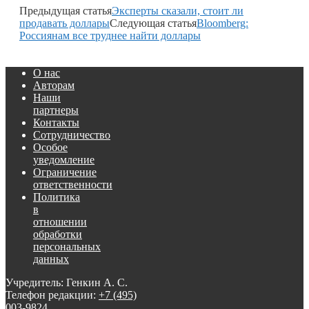
Предыдущая статья
Эксперты сказали, стоит ли
продавать доллары
Следующая статья
Bloomberg:
Россиянам все труднее найти доллары
О нас
Авторам
Наши
партнеры
Контакты
Сотрудничество
Особое
уведомление
Ограничение
ответственности
Политика
в
отношении
обработки
персональных
данных
Учредитель: Генкин А. С.
Телефон редакции:
+7 (495)
003-9824