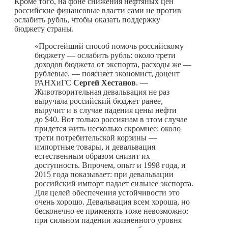
Кроме того, на фоне снижения нефтяных цен
российские финансовые власти сами не против
ослабить рубль, чтобы оказать поддержку
бюджету страны.
«Простейший способ помочь российскому
бюджету — ослабить рубль: около трети
доходов бюджета от экспорта, расходы же —
рублевые, — поясняет экономист, доцент
РАНХиГС
Сергей Хестанов
. —
Животворительная девальвация не раз
выручала российский бюджет ранее,
выручит и в случае падения цены нефти
до $40. Вот только россиянам в этом случае
придется жить несколько скромнее: около
трети потребительской корзины —
импортные товары, и девальвация
естественным образом снизит их
доступность. Впрочем, опыт и 1998 года, и
2015 года показывает: при девальвации
российский импорт падает сильнее экспорта.
Для целей обеспечения устойчивости это
очень хорошо. Девальвация всем хороша, но
бесконечно ее применять тоже невозможно:
при сильном падении жизненного уровня