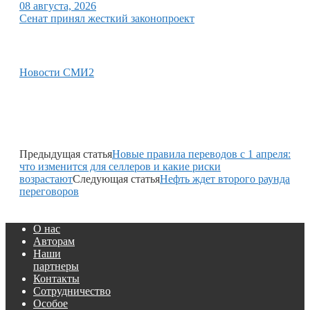
08 августа, 2026
Сенат принял жесткий законопроект
Новости СМИ2
Предыдущая статья
Новые правила переводов с 1 апреля:
что изменится для селлеров и какие риски
возрастают
Следующая статья
Нефть ждет второго раунда
переговоров
О нас
Авторам
Наши
партнеры
Контакты
Сотрудничество
Особое