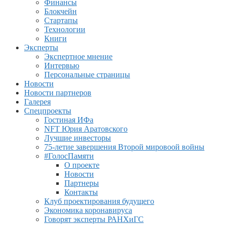
Финансы
Блокчейн
Стартапы
Технологии
Книги
Эксперты
Экспертное мнение
Интервью
Персональные страницы
Новости
Новости партнеров
Галерея
Спецпроекты
Гостиная ИФа
NFT Юрия Аратовского
Лучшие инвесторы
75-летие завершения Второй мировоой войны
#ГолосПамяти
О проекте
Новости
Партнеры
Контакты
Клуб проектирования будущего
Экономика коронавируса
Говорят эксперты РАНХиГС