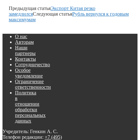
Предыдущая статья
Экспорт Китая резко
замедлился
Следующая статья
Рубль вернулся к годовым
максимумам
О нас
Авторам
Наши
партнеры
Контакты
Сотрудничество
Особое
уведомление
Ограничение
ответственности
Политика
в
отношении
обработки
персональных
данных
Учредитель: Генкин А. С.
Телефон редакции:
+7 (495)