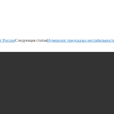
т России
Следующая статья
Нумеролог предсказал нестабильность