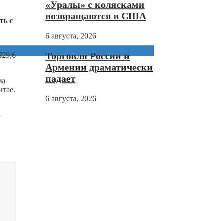
«Уралы» с колясками
возвращаются в США
ть с
6 августа, 2026
Торговля России и
$29,6
Армении драматически
падает
ма
итае.
6 августа, 2026
о