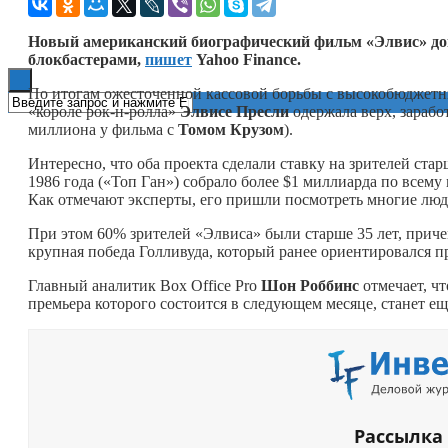
Книги
Новый американский биографический фильм «Элвис» док
блокбастерами,
пишет
Yahoo Finance.
По итогам ожесточенной кассовой борьбы с высокобюджет
«короле рок-н-ролла»
Элвисе Пресли
одержала верх, зарабо
миллиона у фильма с
Томом Крузом
).
Интересно, что оба проекта сделали ставку на зрителей ста
1986 года («Топ Ган») собрало более $1 миллиарда по всему 
Как отмечают эксперты, его пришли посмотреть многие люди
При этом 60% зрителей «Элвиса» были старше 35 лет, прич
крупная победа Голливуда, который ранее ориентировался
Главный аналитик Box Office Pro
Шон Роббинс
отмечает, ч
премьера которого состоится в следующем месяце, станет 
Рассылка