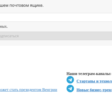
ашем почтовом ящике.
нных.
Перейти в
Перейти в
Д
Наши телеграм-каналы:
Стартапы и технол
может стать президентом Венгрии
Новые бизнес-трен