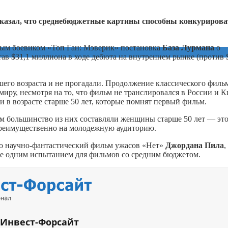
азал, что среднебюджетные картины способны конкурирова
ным боевиком «Топ Ган: Мэверик» постановка
База Лурмана
о
тав $31,1 миллиона в ходе дебюта на внутреннем рынке (против 
ршего возраста и не прогадали. Продолжение классического филь
миру, несмотря на то, что фильм не транслировался в России и К
 в возрасте старше 50 лет, которые помнят первый фильм.
ем большинство из них составляли женщины старше 50 лет — эт
 преимущественно на молодежную аудиторию.
то научно-фантастический фильм ужасов «Нет»
Джордана Пила
,
еще одним испытанием для фильмов со средним бюджетом.
 Инвест-Форсайт