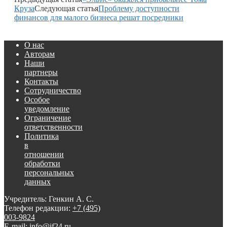
Круза
Следующая статья
Проблему доступности
финансов для малого бизнеса решат посредники
О нас
Авторам
Наши
партнеры
Контакты
Сотрудничество
Особое
уведомление
Ограничение
ответственности
Политика
в
отношении
обработки
персональных
данных
Учредитель: Генкин А. С.
Телефон редакции:
+7 (495)
003-9824
E-mail: info@if24.ru