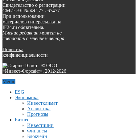
Свидетельство о регистрации
СМИ: ЭЛ № ФС 77 - 67477
При использовании
материалов гиперссылка на
IF24.ru обязательна.
Мнение редакции может не
совпадать с мнением автора
Политика
конфиденциальности
© ООО
«Инвест-Форсайт», 2012-
2026
Меню
ESG
Экономика
Инвестклимат
Аналитика
Прогнозы
Бизнес
Инвестиции
Финансы
Блокчейн