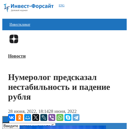
ENG
Инвестклимат
Финансы
Перейти в
Дзен
Инвестиции
Новости
Блокчейн
Стартапы
Нумеролог предсказал
Технологии
нестабильность и падение
ESG
рубля
Книги
28 июня, 2022, 18:14
28 июня, 2022