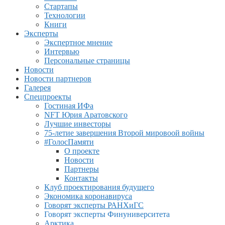
Стартапы
Технологии
Книги
Эксперты
Экспертное мнение
Интервью
Персональные страницы
Новости
Новости партнеров
Галерея
Спецпроекты
Гостиная ИФа
NFT Юрия Аратовского
Лучшие инвесторы
75-летие завершения Второй мировоой войны
#ГолосПамяти
О проекте
Новости
Партнеры
Контакты
Клуб проектирования будущего
Экономика коронавируса
Говорят эксперты РАНХиГС
Говорят эксперты Финуниверситета
Арктика