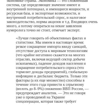
экономике страны. Экономика — это сложнейшая
система, где определяющее значение имеют и
внутренний потенциал, и имеющиеся мощности, и
ресурсная база, и экспортные возможности, и
внутренний потребительский спрос, и налоговое
законодательство, нормы акцизов и т.д. Входящих очень
много, а потому опираться на некие заявления
нумеролога точно не стоит, отмечает эксперт.
«Лучше говорить об объективных фактах и
статистике. Мы имеем в настоящее время:
резкое сокращение импорта ввиду санкций,
отсутствие доступа к мировым технологиям
(что крайне негативно скажется на многих
отраслях, включая ведущий сектор добычи
ископаемых), падение доходов населения и
сокращение потребительского спроса (что
тормозит доходы предприятий), глобальную
инфляцию и дисбаланс бюджета. Только эти
факторы (а их еще множество) способны в
течение этого года привести к серьезному
(вплоть до 8–9%) снижению ВВП России, —
предупреждает аналитик. — Это не говоря
уже о проводимой на Украине
спецоперации, которая также требует