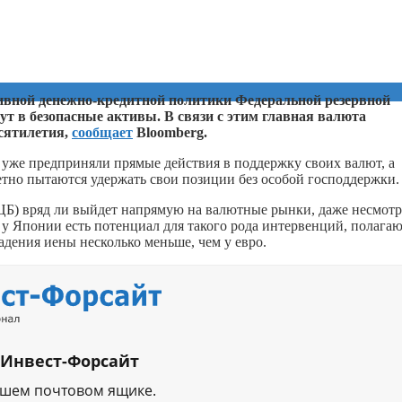
ивной денежно-кредитной политики Федеральной резервной
т в безопасные активы. В связи с этим главная валюта
есятилетия,
сообщает
Bloomberg.
 уже предприняли прямые действия в поддержку своих валют, а
етно пытаются удержать свои позиции без особой господдержки.
ЦБ) вряд ли выйдет напрямую на валютные рынки, даже несмотр
 у Японии есть потенциал для такого рода интервенций, полага
адения иены несколько меньше, чем у евро.
 Инвест-Форсайт
ашем почтовом ящике.