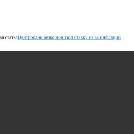
я статья
Центробанк резко понизил ставку из-за инфляции