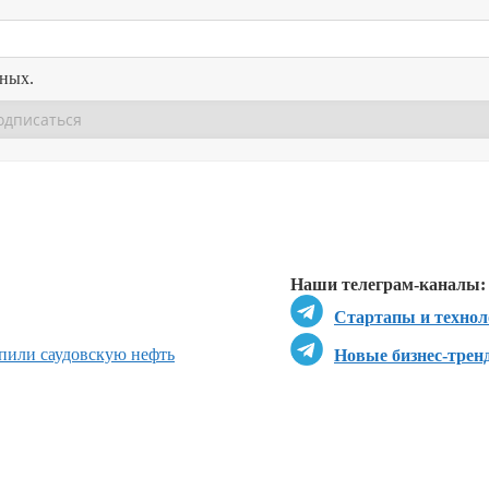
нных.
Перейти в
Перейти в
Д
Наши телеграм-каналы:
Стартапы и технол
пили саудовскую нефть
Новые бизнес-трен