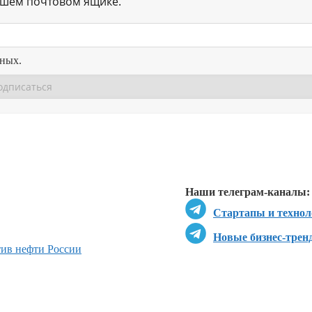
ашем почтовом ящике.
нных.
Перейти в
Перейти в
Д
Наши телеграм-каналы:
Стартапы и технол
Новые бизнес-трен
ив нефти России