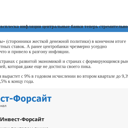
я всплеска инфляции центральные банки теперь стремительно
бы» (сторонники жесткой денежной политики) в конечном итоге
тных ставок. А ранее центробанки чрезмерно усердно
что и привело к разгону инфляции.
 странах с развитой экономикой и странах с формирующимся ры
ей, которая даже еще не достигла своего пика.
 вырастет с 9% в годовом исчислении во втором квартале до 9,
,5% к концу года.
 Инвест-Форсайт