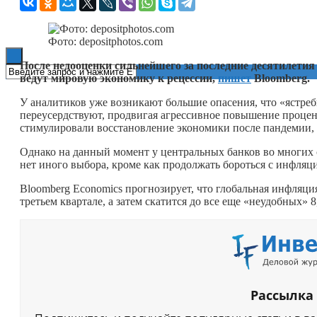
Книги
Фото: depositphotos.com
После недооценки сильнейшего за последние десятилети
ведут мировую экономику к рецессии,
пишет
Bloomberg.
У аналитиков уже возникают большие опасения, что «ястре
переусердствуют, продвигая агрессивное повышение процен
стимулировали восстановление экономики после пандемии, 
Однако на данный момент у центральных банков во многих
нет иного выбора, кроме как продолжать бороться с инфляци
Bloomberg Economics прогнозирует, что глобальная инфляция
третьем квартале, а затем скатится до все еще «неудобных» 8
Рассылка