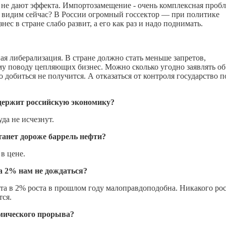
 не дают эффекта. Импортозамещение ­- очень комплексная пробл
ы видим сейчас? В России огромный госсектор — при политике
ес в стране слабо развит, а его как раз и надо поднимать.
ная либерализация. В стране должно стать меньше запретов,
у поводу цепляющих бизнес. Можно сколько угодно заявлять об
добиться не получится. А отказаться от контроля государство п
оддержит российскую экономику?
да не исчезнут.
танет дороже баррель нефти?
в цене.
а 2% нам не дождаться?
та в 2% роста в прошлом году малоправдоподобна. Никакого ро
тся.
мического прорыва?