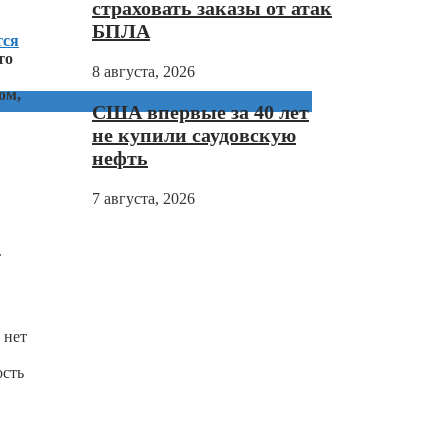
страховать заказы от атак
БПЛА
тся
то
8 августа, 2026
ом,
США впервые за 40 лет
не купили саудовскую
нефть
7 августа, 2026
.
 нет
ость