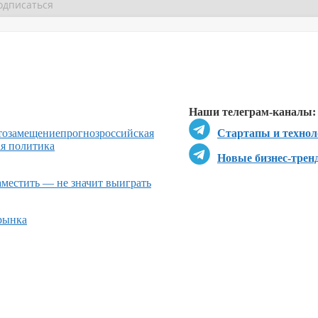
Перейти в
Перейти в
Д
Наши телеграм-каналы:
тозамещение
прогноз
российская
Стартапы и технол
я политика
Новые бизнес-трен
местить — не значит выиграть
рынка