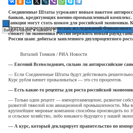
Книги
Соединенные Штаты угрожают новым пакетом антироссий
банков, кредитующих военно-промышленный комплекс. 
санкции могут стать шоком для российской экономики. 
Центра макроэкономических исследований Финансового 
сможет ли экономика России пережить новый раунд санкц
России шанс добиться заявленного двухпроцентного рост
Виталий Тимкив / РИА Новости
— Евгений Всеволодович, сильно ли антироссийские санк
— Если Соединенные Штаты будут действовать решительно, 
Курс рубля начнет проваливаться — это сто процентов.
— Есть
какие-то
рецепты для роста российской экономик
— Только один рецепт — импортозамещение, развитие собств
развитой тяжелой или авиационной промышленности. Мы вып
крупнейшие мировые компании способны производить по 10
и сельское хозяйство, либо никакого будущего у нашей экон
— А курс, который декларирует правительство по импор