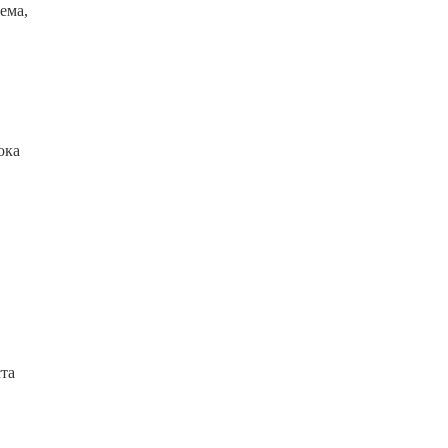
ема,
ока
ста