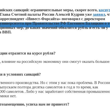
ских санкций: ограничительные меры, скорее всего,
косну
Глава Счетной палаты России Алексей Кудрин уже
заявил
, ч
Корреспондент «Инвест-Форсайта» поговорил с директором
университета при Правительстве РФ Евгением Балацким о т
ионных мер, до каких значений обвалится рубль и есть ли у
а ВВП.
ции отразятся на курсе рубля?
влияние на российскую экономику они смогут оказать большое
и в условиях санкций?
енного производства. Но с этим у нас пока проблема. В России
ускаем полтора десятка самолетов в год в то время, как
00 самолетов. Либо у нас заработают собственная промышленн
омики нет.
тозамещению, успеха нам не принесет?