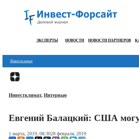
ЭКСПЕРТЫ
НОВОСТИ
НОВОСТИ ПАРТНЕРОВ
К
Инвестклимат
Финансы
Инвестиции
Инвестклимат
,
Интервью
Блокчейн
Стартапы
Евгений Балацкий: США могут
Технологии
1 марта, 2019, 08:30
28 февраля, 2019
ESG