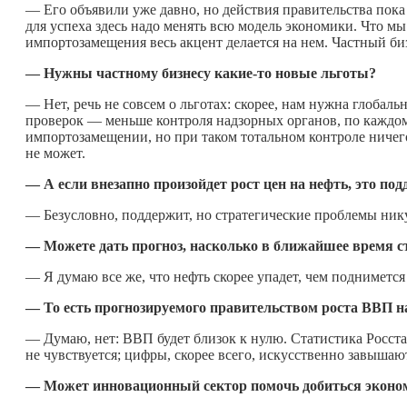
— Его объявили уже давно, но действия правительства пока
для успеха здесь надо менять всю модель экономики. Что м
импортозамещения весь акцент делается на нем. Частный бизн
— Нужны частному бизнесу
какие-то
новые льготы?
— Нет, речь не совсем о льготах: скорее, нам нужна глобаль
проверок — меньше контроля надзорных органов, по каждом
импортозамещении, но при таком тотальном контроле ничего 
не может.
— А если внезапно произойдет рост цен на нефть, это п
— Безусловно, поддержит, но стратегические проблемы нику
— Можете дать прогноз, насколько в ближайшее время с
— Я думаю все же, что нефть скорее упадет, чем поднимется 
— То есть прогнозируемого правительством роста ВВП н
— Думаю, нет: ВВП будет близок к нулю. Статистика Росста
не чувствуется; цифры, скорее всего, искусственно завышаю
— Может инновационный сектор помочь добиться эконо