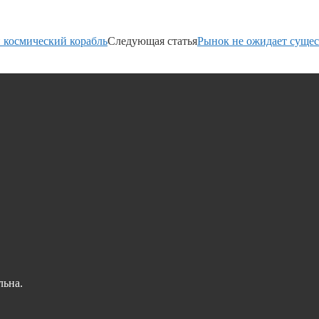
 космический корабль
Следующая статья
Рынок не ожидает сущес
льна.