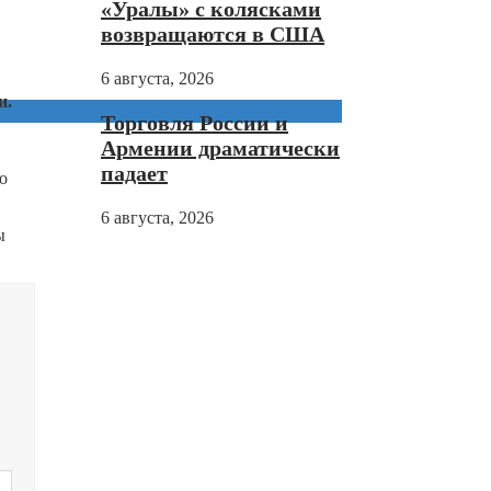
«Уралы» с колясками
возвращаются в США
6 августа, 2026
и.
Торговля России и
Армении драматически
падает
о
6 августа, 2026
ы