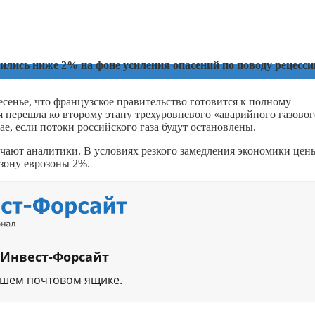
лись ниже 2% на фоне усиления опасений по поводу рецесси
есенье, что французское правительство готовится к полному
 перешла ко второму этапу трехуровневого «аварийного газовог
ае, если потоки российского газа будут остановлены.
чают аналитики. В условиях резкого замедления экономики цен
азону еврозоны 2%.
 Инвест-Форсайт
ашем почтовом ящике.