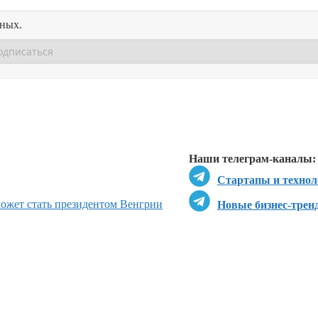
нных.
Перейти в
Перейти в
Д
Наши телеграм-каналы:
Стартапы и технол
может стать президентом Венгрии
Новые бизнес-трен