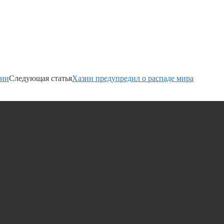
сии
Следующая статья
Хазин предупредил о распаде мира