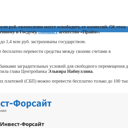
млн руб. ежемесячно могут освободить от комиссий. Об этом
сенному в Госдуму,
сообщает
агентство «Прайм».
о 1,4 млн руб. застрахованы государством.
 бесплатно перевести средства между своими счетами в
 банками заградительных условий для свободного перемещения д
пила глава Центробанка
Эльвира Набиуллина
.
 платежей (СБП) можно перевести бесплатно только до 100 тыс
 Инвест-Форсайт