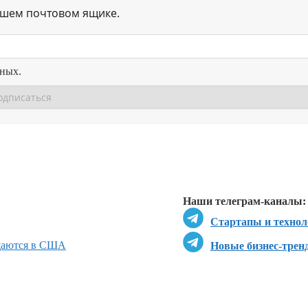
ашем почтовом ящике.
нных.
Перейти в
Перейти в
Д
Наши телеграм-каналы:
Стартапы и технол
ащаются в США
Новые бизнес-трен