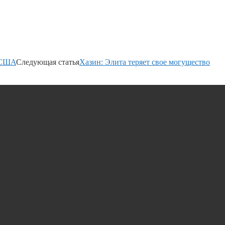
з США
Следующая статья
Хазин: Элита теряет свое могущество