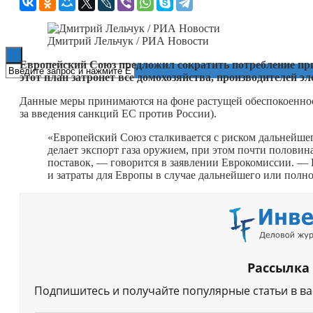
Книги
Дмитрий Лельчук / РИА Новости
Европейский Союз предложил сократить потребление при
этот план затронет все домохозяйства, производителей 
Данные меры принимаются на фоне растущей обеспокоенност
за введения санкций ЕС против России).
«Европейский Союз сталкивается с риском дальнейшего
делает экспорт газа оружием, при этом почти половин
поставок, — говорится в заявлении Еврокомиссии. — П
и затраты для Европы в случае дальнейшего или полн
Рассылка
Подпишитесь и получайте популярные статьи в в