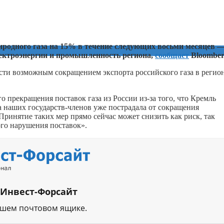
родного газа на 15% в течение следующих восьми месяцев 
электроэнергии и промышленность региона,
сообщает
Bloomber
и возможным сокращением экспорта российского газа в регион
 прекращения поставок газа из России из-за того, что Кремль
а наших государств-членов уже пострадала от сокращения
ринятие таких мер прямо сейчас может снизить как риск, так
ого нарушения поставок».
 Инвест-Форсайт
ашем почтовом ящике.