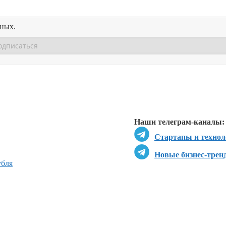
нных.
Перейти в
Перейти в
Д
Наши телеграм-каналы:
Стартапы и технол
Новые бизнес-трен
убля