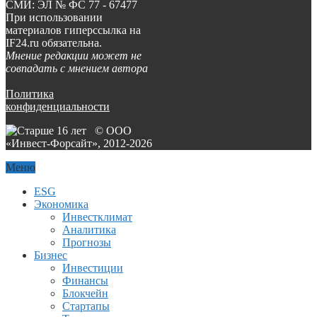
СМИ: ЭЛ № ФС 77 - 67477
При использовании
материалов гиперссылка на
IF24.ru обязательна.
Мнение редакции может не
совпадать с мнением автора
Политика
конфиденциальности
© ООО
«Инвест-Форсайт», 2012-
2026
Меню
ESG
Экономика
Инвестклимат
Аналитика
Прогнозы
Бизнес
Инвестиции
Финансы
Блокчейн
Стартапы