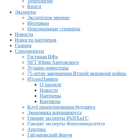
Технологии
Книги
Эксперты
Экспертное мнение
Интервью
Персональные страницы
Новости
Новости партнеров
Галерея
Спецпроекты
Гостиная ИФа
NFT Юрия Аратовского
Лучшие инвесторы
75-летие завершения Второй мировоой войны
#ГолосПамяти
О проекте
Новости
Партнеры
Контакты
Клуб проектирования будущего
Экономика коронавируса
Говорят эксперты РАНХиГС
Говорят эксперты Финуниверситета
Арктика
Гайдаровский форум