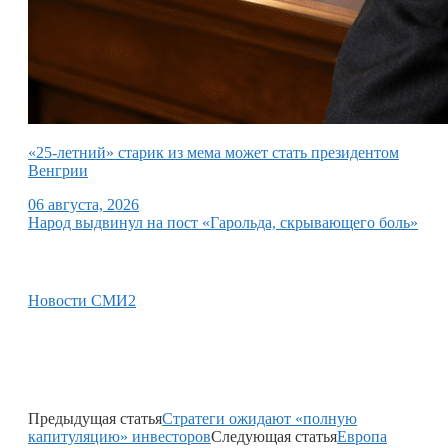
«25-летний» старик из мема может стать президентом
Венгрии
06 августа, 2026
Народ выдвинул на пост «Гарольда, скрывающего боль»
Новости СМИ2
Предыдущая статья
Стратеги ожидают «полную
капитуляцию» инвесторов
Следующая статья
Европа