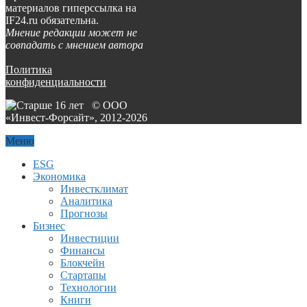
материалов гиперссылка на
IF24.ru обязательна.
Мнение редакции может не
совпадать с мнением автора
Политика
конфиденциальности
© ООО
«Инвест-Форсайт», 2012-
2026
Меню
ESG
Экономика
Инвестклимат
Аналитика
Прогнозы
Бизнес
Инвестиции
Финансы
Блокчейн
Стартапы
Технологии
Книги