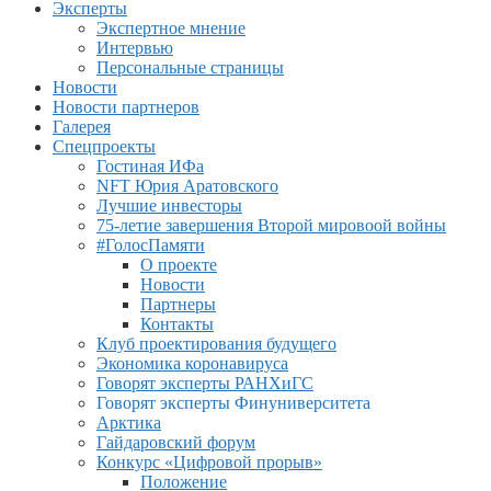
Эксперты
Экспертное мнение
Интервью
Персональные страницы
Новости
Новости партнеров
Галерея
Спецпроекты
Гостиная ИФа
NFT Юрия Аратовского
Лучшие инвесторы
75-летие завершения Второй мировоой войны
#ГолосПамяти
О проекте
Новости
Партнеры
Контакты
Клуб проектирования будущего
Экономика коронавируса
Говорят эксперты РАНХиГС
Говорят эксперты Финуниверситета
Арктика
Гайдаровский форум
Конкурс «Цифровой прорыв»
Положение