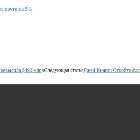
ос почти на 5%
превысила $490 млрд
Следующая статья
Джей Кнапп: Стройте фаса