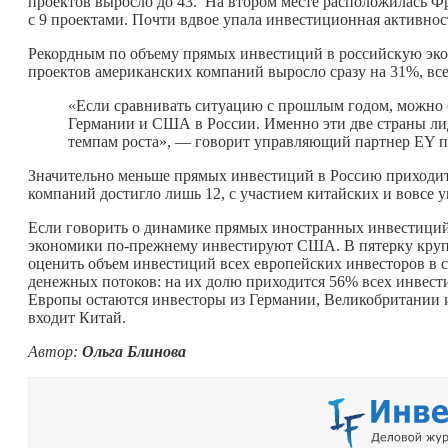
проектов выросло до 43. На втором месте расположилась Фр
с 9 проектами. Почти вдвое упала инвестиционная активнос
Рекордным по объему прямых инвестиций в российскую эко
проектов американских компаний выросло сразу на 31%, всег
«Если сравнивать ситуацию с прошлым годом, можно 
Германии и США в России. Именно эти две страны лид
темпам роста», — говорит управляющий партнер EY 
Значительно меньше прямых инвестиций в Россию приходит и
компаний достигло лишь 12, с участием китайских и вовсе у
Если говорить о динамике прямых иностранных инвестиций 
экономики по-прежнему инвестируют США. В пятерку крупн
оценить объем инвестиций всех европейских инвесторов в
денежных потоков: на их долю приходится 56% всех инвес
Европы остаются инвесторы из Германии, Великобритании 
входит Китай.
Автор:
Ольга Блинова