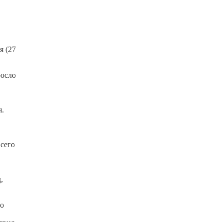
я (27
росло
я.
сего
,
го