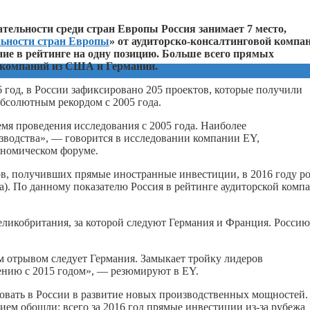
ательности среди стран Европы Россия занимает 7 место,
льности стран Европы
» от аудиторско-консалтинговой компа
ие в рейтинге на одну позицию. Больше всего прямых
т компаний из США и Германии.
 год, в России зафиксировано 205 проектов, которые получили
абсолютным рекордом с 2005 года.
емя проведения исследования c 2005 года. Наиболее
изводства», — говорится в исследовании компании EY,
ономическом форуме.
ов, получивших прямые иностранные инвестиции, в 2016 году ро
та). По данному показателю Россия в рейтинге аудиторской комп
ликобритания, за которой следуют Германия и Франция. Россию
м отрывом следует Германия. Замыкает тройку лидеров
ению с 2015 годом», — резюмируют в EY.
ровать в России в развитие новых производственных мощностей.
м обошли: всего за 2016 год прямые инвестиции из-за рубежа