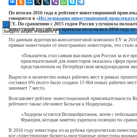
Книги
По итогам 2016 года в рейтинге инвестиционной привлек
говорится в «
Исследовании инвестиционной привлекате
EY. По сравнению с 2015 годом Россия улучшила положен
инвестиций российские проекты получили в 2016 году о
По данным аудиторско-консалтинговой компании EY за 2016
прямые инвестиции от иностранных инвесторов, что стало 
«Показатель стал самым высоким для России за все вр
привлекательной для инвесторов оказалась сфера про
представленном на Петербургском международном эк
Выросло и количество новых рабочих мест в рамках проект
составил 6% (всего было создано 15 064 новых рабочих мес
занимает 7 место.
Возглавляет рейтинг инвестиционной привлекательности Ве
рейтинге также обгоняют Бельгия и Нидерланды.
«Лидером остается Великобритания, затем с небольши
Франция, которая заметно укрепила позиции по сравн
В 2016 году инвесторы из-за рубежа предпочитали инвести
вот существующие бизнесы иностранные инвесторы внимание