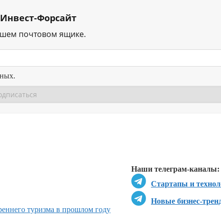
 Инвест-Форсайт
ашем почтовом ящике.
нных.
Перейти в
Перейти в
Д
Наши телеграм-каналы:
Стартапы и технол
Новые бизнес-трен
реннего туризма в прошлом году