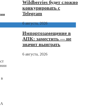
Wildberries будет сложно
конкурировать с
Telegram
нии
6 августа, 2026
Импортозамещение в
АПК: заместить — не
значит выиграть
6 августа, 2026
ст
ании
 в
 А