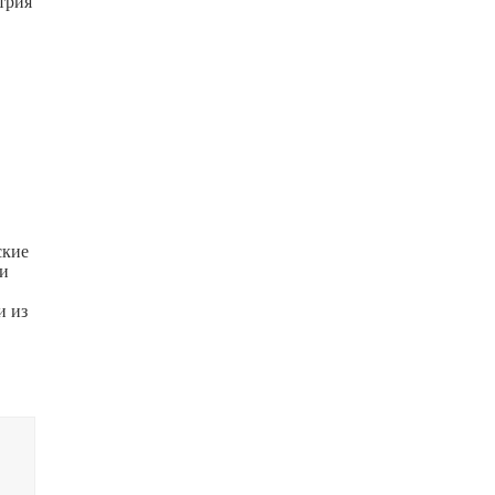
трия
ские
ли
и из