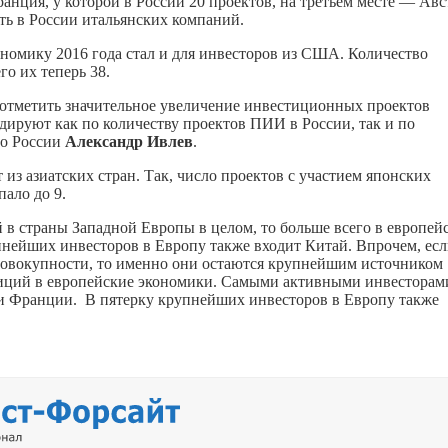
анция, у которой в России 20 проектов, на третьем месте — Авс
ть в России итальянских компаний.
номику 2016 года стал и для инвесторов из США. Количество
о их теперь 38.
отметить значительное увеличение инвестиционных проектов
ируют как по количеству проектов ПИИ в России, так и по
по России
Александр Ивлев
.
з азиатских стран. Так, число проектов с участием японских
пало до 9.
в страны Западной Европы в целом, то больше всего в европей
ейших инвесторов в Европу также входит Китай. Впрочем, ес
 совокупности, то именно они остаются крупнейшим источником
тиций в европейские экономики. Самыми активными инвесторам
и Франции. В пятерку крупнейших инвесторов в Европу также