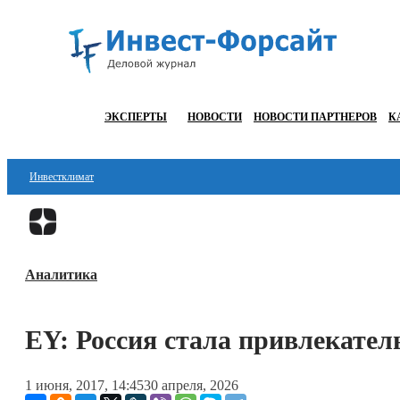
ЭКСПЕРТЫ
НОВОСТИ
НОВОСТИ ПАРТНЕРОВ
К
Инвестклимат
Финансы
Инвестиции
Аналитика
Блокчейн
Стартапы
EY: Россия стала привлекател
Технологии
1 июня, 2017, 14:45
30 апреля, 2026
ESG