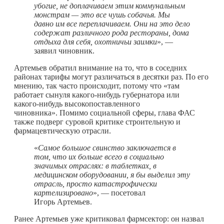
убогие, не доплачиваем этим коммунальным
монстрам — это все чушь собачья. Мы
давно им все переплачиваем. Они на это дело
содержат различного рода рестораны, дома
отдыха для себя, охотничьи заимки
», —
заявил чиновник.
Артемьев обратил внимание на то, что в соседних
районах тарифы могут различаться в десятки раз. По его
мнению, так часто происходит, потому что «там
работает сынуля
какого-нибудь
губернатора или
какого-нибудь
высокопоставленного
чиновника». Помимо социальной сферы, глава ФАС
также подверг суровой критике строительную и
фармацевтическую отрасли.
«
Самое большое свинство заключается в
том, что их больше всего в социально
значимых отраслях: в таблетках, в
медицинском оборудовании, я бы выделил эту
отрасль, просто катастрофически
картелизировано
», — посетовал
Игорь Артемьев.
Ранее Артемьев уже критиковал фармсектор: он назвал