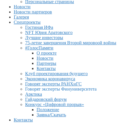
Персональные страницы
Новости
Новости партнеров
Галерея
Спецпроекты
Гостиная ИФа
NFT Юрия Аратовского
Лучшие инвесторы
75-летие завершения Второй мировоой войны
#ГолосПамяти
О проекте
Новости
Партнеры
Контакты
Клуб проектирования будущего
Экономика коронавируса
Говорят эксперты РАНХиГС
Говорят эксперты Финуниверситета
Арктика
Гайдаровский форум
Конкурс «Цифровой прорыв»
Положение
Заявка/Скачать
Контакты