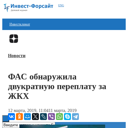
ENG
Инвестклимат
Финансы
Перейти в
Дзен
Инвестиции
Новости
Блокчейн
Стартапы
ФАС обнаружила
Технологии
двукратную переплату за
ESG
ЖКХ
Книги
12 марта, 2019, 11:04
11 марта, 2019