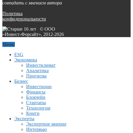
совпадать с мнением автора
Политика
конфиденциальности
© ООО
«Инвест-Форсайт», 2012-
2026
Меню
ESG
Экономика
Инвестклимат
Аналитика
Прогнозы
Бизнес
Инвестиции
Финансы
Блокчейн
Стартапы
Технологии
Книги
Эксперты
Экспертное мнение
Интервью