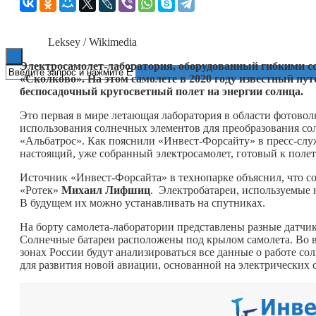
Книги
Leksey / Wikimedia
Электросамолет-лаборатория, оборудованный гибкими со
«Сколково». На этом самолете в 2020 году известный п
беспосадочный кругосветный полет на энергии солнца.
Это первая в мире летающая лаборатория в области фотово
использования солнечных элементов для преобразования со
«Альбатрос». Как пояснили «Инвест-Форсайту» в пресс-служ
настоящий, уже собранный электросамолет, готовый к полет
Источник «Инвест-Форсайта» в технопарке объяснил, что со
«Ротек»
Михаил Лифшиц
. Электробатареи, используемые
В будущем их можно устанавливать на спутниках.
На борту самолета-лаборатории представлены разные датчик
Солнечные батареи расположены под крылом самолета. Во 
зонах России будут анализироваться все данные о работе со
для развития новой авиации, основанной на электрических 