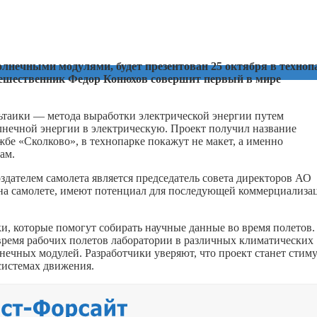
лнечными модулями, будет презентован 25 октября в техноп
утешественник Федор Конюхов совершит первый в мире
льтаики — метода выработки электрической энергии путем
лнечной энергии в электрическую. Проект получил название
бе «Сколково», в технопарке покажут не макет, а именно
ам.
здателем самолета является председатель совета директоров АО
 на самолете, имеют потенциал для последующей коммерциализа
и, которые помогут собирать научные данные во время полетов.
время рабочих полетов лаборатории в различных климатических
лнечных модулей. Разработчики уверяют, что проект станет стим
системах движения.