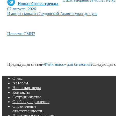
США впервые за 40 лет не ку
Новые бизнес-тренды
07 августа, 2026
Импорт сырья из Саудовской Аравии упал до нуля
Новости СМИ2
Предыдущая статья
«Фейк-ньюс» для биткоина?
Следующая с
О нас
Авторам
Наши партнеры
Контакты
Сотрудничество
Особое уведомление
Ограничение
ответственности
Политика в отношении