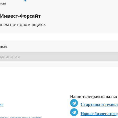
 Инвест-Форсайт
ашем почтовом ящике.
нных.
Перейти в
Перейти в
Д
Наши телеграм-каналы:
ка
Стартапы и технол
Новые бизнес-трен