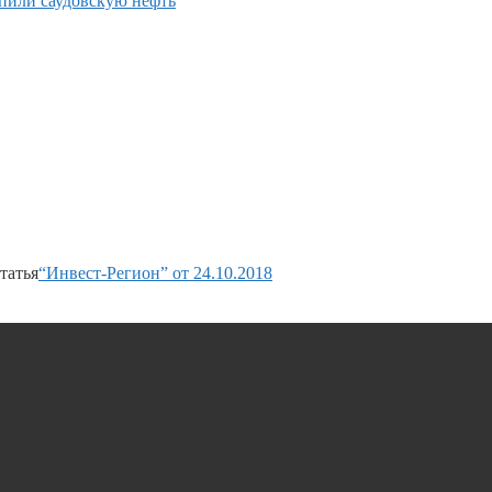
пили саудовскую нефть
татья
“Инвест-Регион” от 24.10.2018