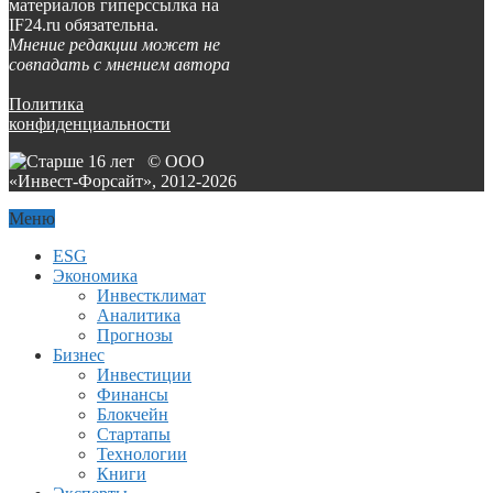
материалов гиперссылка на
IF24.ru обязательна.
Мнение редакции может не
совпадать с мнением автора
Политика
конфиденциальности
© ООО
«Инвест-Форсайт», 2012-
2026
Меню
ESG
Экономика
Инвестклимат
Аналитика
Прогнозы
Бизнес
Инвестиции
Финансы
Блокчейн
Стартапы
Технологии
Книги