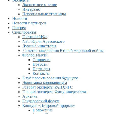
Эксперты
Экспертное мнение
Интервью
Персональные страницы
Новости
Новости партнеров
Галерея
Спецпроекты
Гостиная ИФа
NFT Юрия Аратовского
Лучшие инвесторы
75-летие завершения Второй мировоой войны
#ГолосПамяти
О проекте
Новости
Партнеры
Контакты
Клуб проектирования будущего
Экономика коронавируса
Говорят эксперты РАНХиГС
Говорят эксперты Финуниверситета
Арктика
Гайдаровский форум
Конкурс «Цифровой прорыв»
Положение