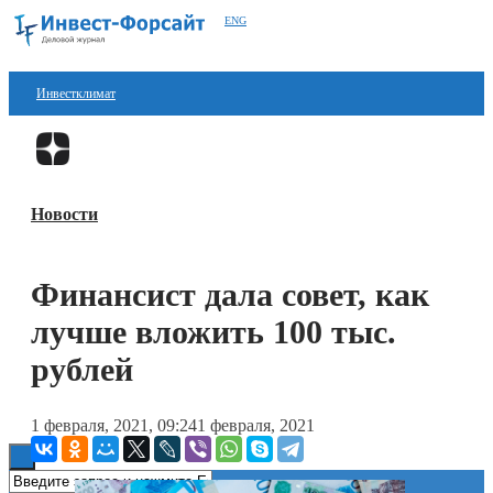
ENG
Инвестклимат
Финансы
Перейти в
Дзен
Инвестиции
Новости
Блокчейн
Стартапы
Финансист дала совет, как
Технологии
лучше вложить 100 тыс.
ESG
рублей
Книги
1 февраля, 2021, 09:24
1 февраля, 2021