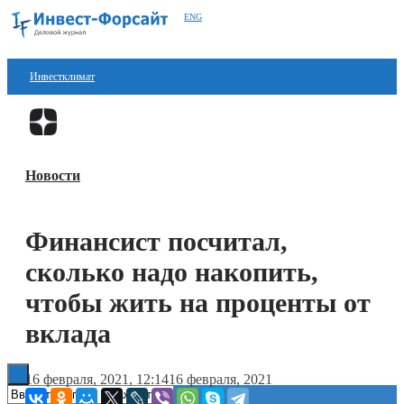
ENG
Инвестклимат
Финансы
Перейти в
Дзен
Инвестиции
Новости
Блокчейн
Стартапы
Финансист посчитал,
Технологии
сколько надо накопить,
ESG
чтобы жить на проценты от
вклада
Книги
16 февраля, 2021, 12:14
16 февраля, 2021