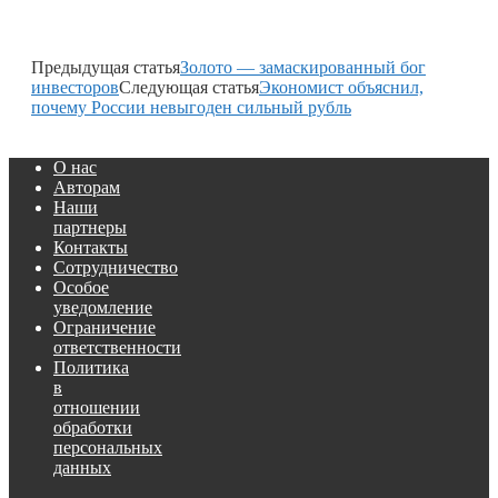
Предыдущая статья
Золото — замаскированный бог
инвесторов
Следующая статья
Экономист объяснил,
почему России невыгоден сильный рубль
О нас
Авторам
Наши
партнеры
Контакты
Сотрудничество
Особое
уведомление
Ограничение
ответственности
Политика
в
отношении
обработки
персональных
данных