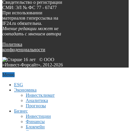
Свидетельство о регистрации
СМИ: ЭЛ № ФС 77 - 67477
При использовании
материалов гиперссылка на
IF24.ru обязательна.
Мнение редакции может не
совпадать с мнением автора
Политика
конфиденциальности
© ООО
«Инвест-Форсайт», 2012-
2026
Меню
ESG
Экономика
Инвестклимат
Аналитика
Прогнозы
Бизнес
Инвестиции
Финансы
Блокчейн