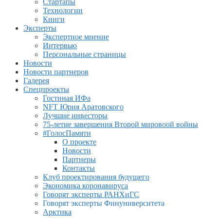
Стартапы
Технологии
Книги
Эксперты
Экспертное мнение
Интервью
Персональные страницы
Новости
Новости партнеров
Галерея
Спецпроекты
Гостиная ИФа
NFT Юрия Аратовского
Лучшие инвесторы
75-летие завершения Второй мировоой войны
#ГолосПамяти
О проекте
Новости
Партнеры
Контакты
Клуб проектирования будущего
Экономика коронавируса
Говорят эксперты РАНХиГС
Говорят эксперты Финуниверситета
Арктика