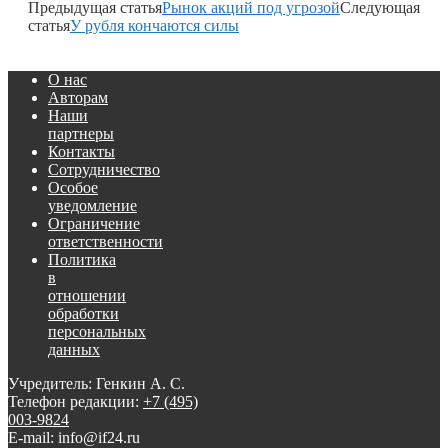
Предыдущая статья
Рынок акций под угрозой
Следующая
статья
У рубля кончаются силы
О нас
Авторам
Наши
партнеры
Контакты
Сотрудничество
Особое
уведомление
Ограничение
ответственности
Политика
в
отношении
обработки
персональных
данных
Учредитель: Генкин А. С.
Телефон редакции:
+7 (495)
003-9824
E-mail: info@if24.ru