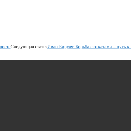
роста
Следующая статья
Иван Бируля: Борьба с откатами – путь 