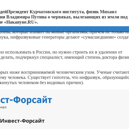
Президент Курчатовского института, физик Михаил
ии Владимира Путина о червяках, вылезающих из земли под
е «Накануне.RU».
 волны, которые влияют на живые организмы, причем не только н
ьчука, инфразвуковые генераторы делают «сумасшедшими» солдат
о использовать в России, но нужно строить их в удалении от
делать, подчеркнул специалист, имеющий степень доктора физи
торых ниже воспринимаемой человеческим ухом. Ученые считают
му человека. Существует гипотеза, что инфразвук, образующийс
окинутых человеком без видимых причин).
 Инвест-Форсайт