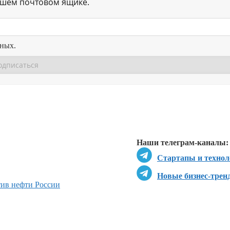
ашем почтовом ящике.
нных.
Перейти в
Перейти в
Д
Наши телеграм-каналы:
Стартапы и технол
Новые бизнес-трен
ив нефти России