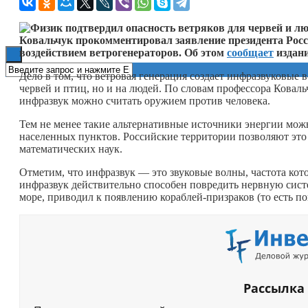
Книги
Ковальчук прокомментировал заявление президента Росс
воздействием ветрогенераторов. Об этом
сообщает
издани
Дело в том, что ветровая генерация создает инфразвуковые
червей и птиц, но и на людей. По словам профессора Ковал
инфразвук можно считать оружием против человека.
Тем не менее такие альтернативные источники энергии можн
населенных пунктов. Российские территории позволяют это 
математических наук.
Отметим, что инфразвук — это звуковые волны, частота ко
инфразвук действительно способен повредить нервную систе
море, приводил к появлению кораблей-призраков (то есть п
Рассылка