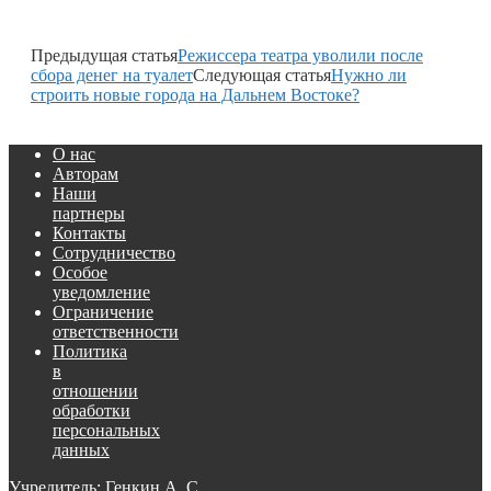
Предыдущая статья
Режиссера театра уволили после
сбора денег на туалет
Следующая статья
Нужно ли
строить новые города на Дальнем Востоке?
О нас
Авторам
Наши
партнеры
Контакты
Сотрудничество
Особое
уведомление
Ограничение
ответственности
Политика
в
отношении
обработки
персональных
данных
Учредитель: Генкин А. С.