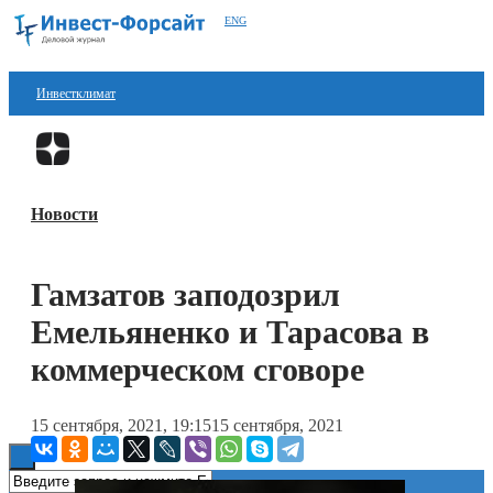
ENG
Инвестклимат
Финансы
Перейти в
Дзен
Инвестиции
Новости
Блокчейн
Стартапы
Гамзатов заподозрил
Технологии
Емельяненко и Тарасова в
ESG
коммерческом сговоре
Книги
15 сентября, 2021, 19:15
15 сентября, 2021