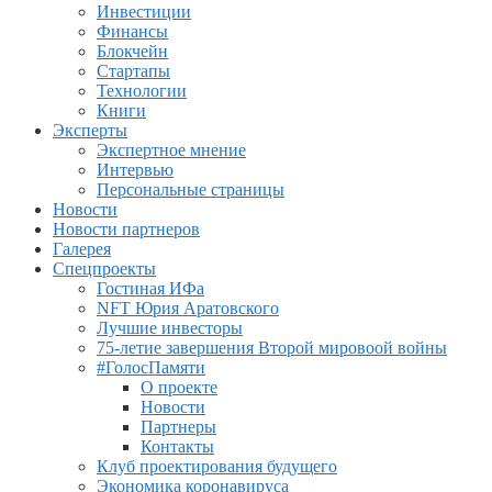
Инвестиции
Финансы
Блокчейн
Стартапы
Технологии
Книги
Эксперты
Экспертное мнение
Интервью
Персональные страницы
Новости
Новости партнеров
Галерея
Спецпроекты
Гостиная ИФа
NFT Юрия Аратовского
Лучшие инвесторы
75-летие завершения Второй мировоой войны
#ГолосПамяти
О проекте
Новости
Партнеры
Контакты
Клуб проектирования будущего
Экономика коронавируса