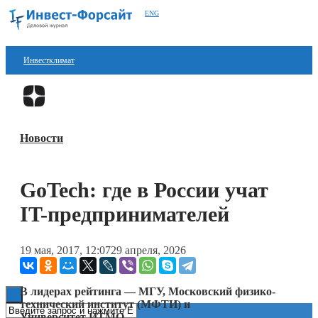
ENG
Инвестклимат
Финансы
Перейти в
Дзен
Инвестиции
Новости
Блокчейн
Стартапы
GoTech: где в России учат
Технологии
IT-предпринимателей
ESG
19 мая, 2017, 12:07
29 апреля, 2026
Книги
В лидерах рейтинга — МГУ, Московский физико-
технический институт (МФТИ) и
Университет ИТМО.