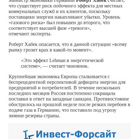
Министр экономики Германии
Роберт Хабек
считает,
что существует риск побочного эффекта для местных
коммунальных служб и их клиентов, поскольку
поставщики энергии накапливают убытки. Уровень
«газового риска» был повышен до второго, что
соответствует высшей фазе «тревоги»,
отмечают эксперты.
Роберт Хабек опасается, что в данной ситуации «всему
рынку грозит крах в
какой-то
момент».
«Это эффект Lehman в энергетической
системе», — считает чиновник.
Крупнейшая экономика Европы сталкивается с
беспрецедентной перспективой дефицита энергии для
предприятий и потребителей. В течение нескольких
последних месяцев Россия постепенно сокращала
поставки в ответ на западные санкции. Противостояние
обострилось на прошлой неделе после резких перебоев в
подаче газа в Германию, что поставило под угрозу
зимние резервы страны.