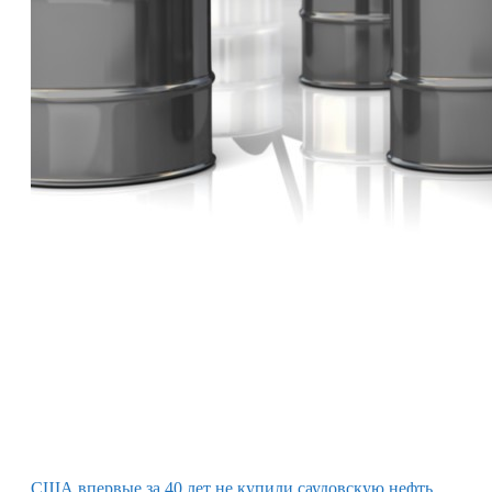
США впервые за 40 лет не купили саудовскую нефть