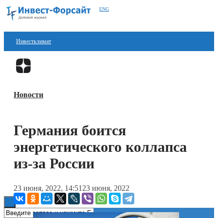
ENG
Инвестклимат
Финансы
Перейти в
Дзен
Инвестиции
Новости
Блокчейн
Стартапы
Германия боится
Технологии
энергетического коллапса
ESG
из-за России
Книги
23 июня, 2022, 14:51
23 июня, 2022