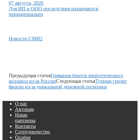
07 августа, 2026
Для ИП и ООО последствия различаются
принципиально
Новости СМИ2
Предыдущая статья
Германия боится энергетического
коллапса из-за России
Следующая статья
Турции грозит
фиаско из-за уникальной денежной политики
О нас
Авторам
Наши
партнеры
Контакты
Сотрудничество
Особое