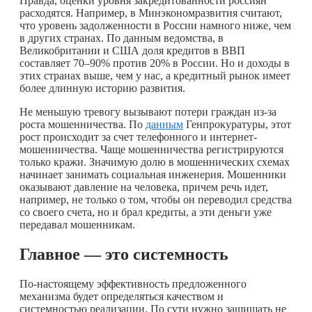
Правда, оценки уровня закредитованности россиян
расходятся. Например, в Минэкономразвития считают,
что уровень задолженности в России намного ниже, чем
в других странах. По данным ведомства, в
Великобритании и США доля кредитов в ВВП
составляет 70–90% против 20% в России. Но и доходы в
этих странах выше, чем у нас, а кредитный рынок имеет
более длинную историю развития.
Не меньшую тревогу вызывают потери граждан из-за
роста мошенничества. По
данным
Генпрокуратуры, этот
рост происходит за счет телефонного и интернет-
мошенничества. Чаще мошенничества регистрируются
только кражи. Значимую долю в мошеннических схемах
начинает занимать социальная инженерия. Мошенники
оказывают давление на человека, причем речь идет,
например, не только о том, чтобы он переводил средства
со своего счета, но и брал кредиты, а эти деньги уже
передавал мошенникам.
Главное
—
это системность
По-настоящему эффективность предложенного
механизма будет определяться качеством и
системностью реализации. По сути нужно защищать не