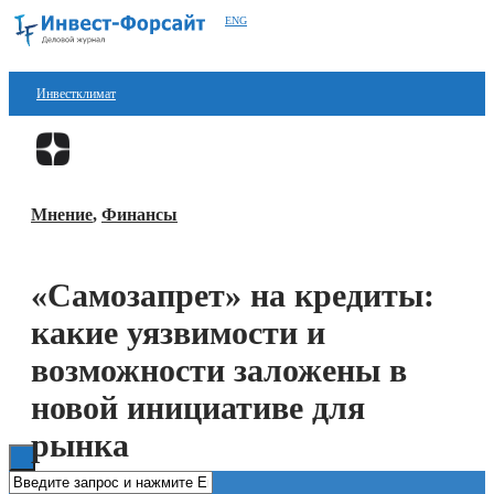
ENG
Инвестклимат
Финансы
Перейти в
Дзен
Инвестиции
Мнение
,
Финансы
Блокчейн
Стартапы
«Самозапрет» на кредиты:
Технологии
какие уязвимости и
ESG
возможности заложены в
новой инициативе для
Книги
рынка