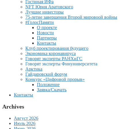
Гостиная ИФа
NFT Юрия Аратовского
Лучшие инвесторы
75-летие завершения Второй мировоой войны
#ГолосПамяти
О проекте
Новости
Партнеры
Контакты
Клуб проектирования будущего
Экономика коронавируса
Говорят эксперты РАНХиГС
Говорят эксперты Финуниверситета
Арктика
Гайдаровский форум
Конкурс «Цифровой прорыв»
Положение
Заявка/Скачать
Контакты
Archives
Август 2026
Июль 2026
Июнь 2026