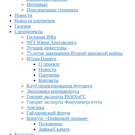
Интервью
Персональные страницы
Новости
Новости партнеров
Галерея
Спецпроекты
Гостиная ИФа
NFT Юрия Аратовского
Лучшие инвесторы
75-летие завершения Второй мировоой войны
#ГолосПамяти
О проекте
Новости
Партнеры
Контакты
Клуб проектирования будущего
Экономика коронавируса
Говорят эксперты РАНХиГС
Говорят эксперты Финуниверситета
Арктика
Гайдаровский форум
Конкурс «Цифровой прорыв»
Положение
Заявка/Скачать
Контакты