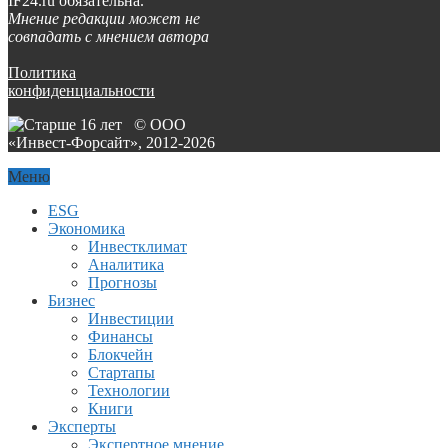
IF24.ru обязательна.
Мнение редакции может не
совпадать с мнением автора
Политика
конфиденциальности
© ООО
«Инвест-Форсайт», 2012-
2026
Меню
ESG
Экономика
Инвестклимат
Аналитика
Прогнозы
Бизнес
Инвестиции
Финансы
Блокчейн
Стартапы
Технологии
Книги
Эксперты
Экспертное мнение