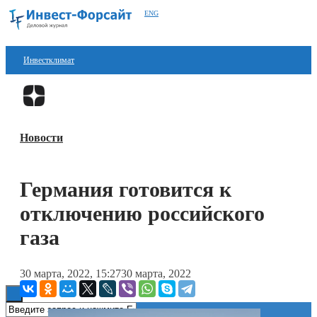
ENG
Инвестклимат
Финансы
Перейти в
Дзен
Инвестиции
Новости
Блокчейн
Стартапы
Германия готовится к
Технологии
отключению российского
ESG
газа
Книги
30 марта, 2022, 15:27
30 марта, 2022