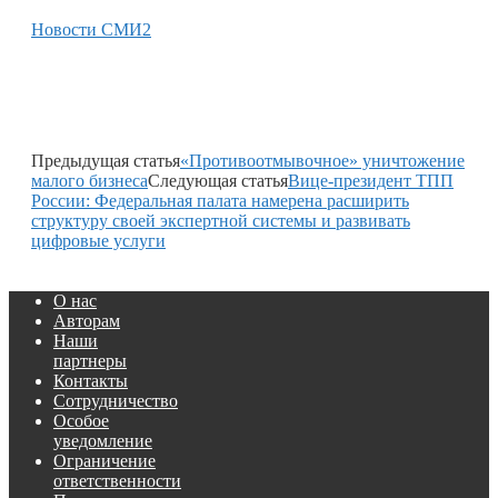
Новости СМИ2
Предыдущая статья
«Противоотмывочное» уничтожение
малого бизнеса
Следующая статья
Вице-президент ТПП
России: Федеральная палата намерена расширить
структуру своей экспертной системы и развивать
цифровые услуги
О нас
Авторам
Наши
партнеры
Контакты
Сотрудничество
Особое
уведомление
Ограничение
ответственности