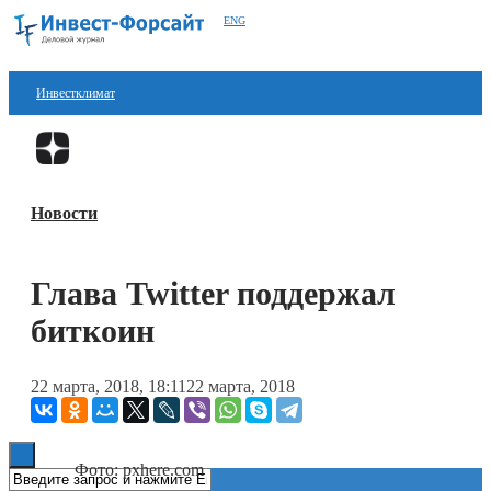
ENG
Инвестклимат
Финансы
Перейти в
Дзен
Инвестиции
Новости
Блокчейн
Стартапы
Глава Twitter поддержал
Технологии
биткоин
ESG
22 марта, 2018, 18:11
22 марта, 2018
Книги
Фото: pxhere.com