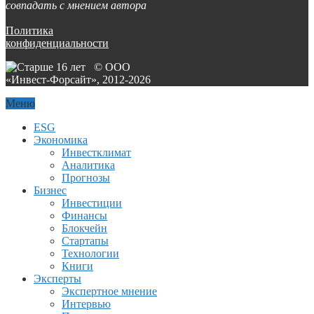
совпадать с мнением автора
Политика
конфиденциальности
© ООО
«Инвест-Форсайт», 2012-
2026
Меню
ESG
Экономика
Инвестклимат
Аналитика
Прогнозы
Бизнес
Инвестиции
Финансы
Блокчейн
Стартапы
Технологии
Книги
Эксперты
Экспертное мнение
Интервью