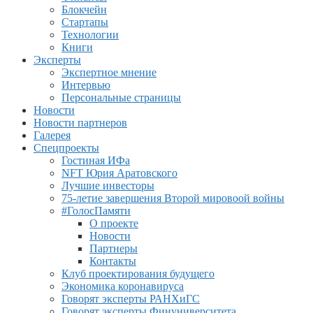
Блокчейн
Стартапы
Технологии
Книги
Эксперты
Экспертное мнение
Интервью
Персональные страницы
Новости
Новости партнеров
Галерея
Спецпроекты
Гостиная ИФа
NFT Юрия Аратовского
Лучшие инвесторы
75-летие завершения Второй мировоой войны
#ГолосПамяти
О проекте
Новости
Партнеры
Контакты
Клуб проектирования будущего
Экономика коронавируса
Говорят эксперты РАНХиГС
Говорят эксперты Финуниверситета