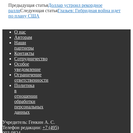
Предыдущая статья
Доллар устроил рекордное
ралли
Следующая статья
Глазьев: Гибридная война идет
по плану США
О нас
Авторам
Наши
партнеры
Контакты
Сотрудничество
Особое
уведомление
Ограничение
ответственности
Политика
в
отношении
обработки
персональных
данных
Учредитель: Генкин А. С.
Телефон редакции:
+7 (495)
003-9824