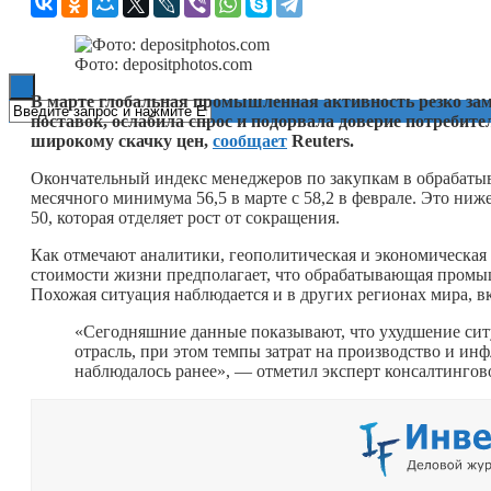
Книги
Фото: depositphotos.com
В марте глобальная промышленная активность резко зам
поставок, ослабила спрос и подорвала доверие потребите
широкому скачку цен,
сообщает
Reuters.
Окончательный индекс менеджеров по закупкам в обрабаты
месячного минимума 56,5 в марте с 58,2 в феврале. Это ниж
50, которая отделяет рост от сокращения.
Как отмечают аналитики, геополитическая и экономическая
стоимости жизни предполагает, что обрабатывающая промыш
Похожая ситуация наблюдается и в других регионах мира, 
«Сегодняшние данные показывают, что ухудшение ситу
отрасль, при этом темпы затрат на производство и ин
наблюдалось ранее», — отметил эксперт консалтингов