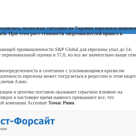
едлилась, поскольку ситуация на Украине нарушила цепочк
лей. При этом рост стоимости энергоносителей привел к
вающей промышленности S&P Global для еврозоны упал до 14-
е первоначальной оценки в 57,0, но все же значительно выше от
 неопределенность в сочетании с усиливающимся кризисом
ленность еврозоны может погрузиться в рецессию в этом кварт
включая Азию.
ации в цепочке поставок оказывает серьезное влияние на
фляции в настоящее время намного превышают все, что
ой компании Accenture
Томас Ринн
.