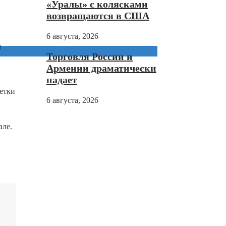
«Уралы» с колясками
возвращаются в США
6 августа, 2026
и
Торговля России и
Армении драматически
падает
метки
6 августа, 2026
але.