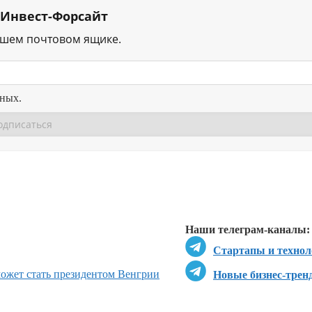
 Инвест-Форсайт
ашем почтовом ящике.
нных.
Перейти в
Перейти в
Д
Наши телеграм-каналы:
Стартапы и технол
может стать президентом Венгрии
Новые бизнес-трен