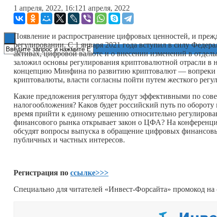
1 апреля, 2022, 16:12
1 апреля, 2022
Книги
Появление и распространение цифровых ценностей, и прежд
регулировании. С 1 января 2021 года вступил в силу Феде
активах, цифровой валюте и о внесении изменений в отдел
заложил основы регулирования криптовалютной отрасли в на
концепцию Минфина по развитию криптовалют — вопреки п
криптовалюты, власти согласны пойти путем жесткого регул
Какие предложения регулятора будут эффективными по со
налогообложения? Каков будет российский путь по обороту
время прийти к единому решению относительно регулирован
финансового рынка открывает закон о ЦФА? На конференци
обсудят вопросы выпуска в обращение цифровых финансовых
публичных и частных интересов.
Регистрация по
ссылке>>>
Специально для читателей «Инвест-Форсайта» промокод на