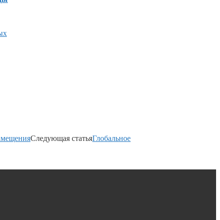
ых
амещения
Следующая статья
Глобальное