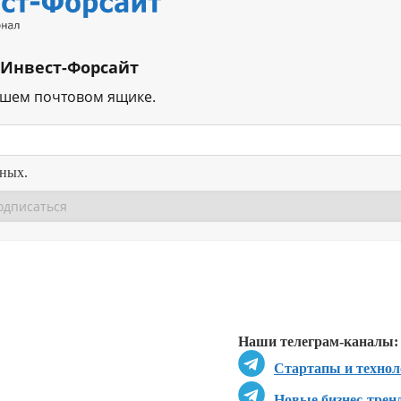
 Инвест-Форсайт
ашем почтовом ящике.
нных.
Перейти в
Перейти в
Д
Наши телеграм-каналы:
Стартапы и технол
Новые бизнес-трен