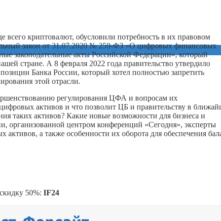
е всего криптовалют, обусловили потребность в их правовом
ральный закон от 31.07.2020 № 259-ФЗ «О цифровых финансовых
ьные законодательные акты Российской Федерации», который
шей стране. А 8 февраля 2022 года правительство утвердило
озиции Банка России, который хотел полностью запретить
ирования этой отрасли.
вершенствованию регулирования ЦФА и вопросам их
 цифровых активов и что позволит ЦБ и правительству в ближай
ия таких активов? Какие новые возможности для бизнеса и
и, организованной центром конференций «Сегодня», эксперты
 активов, а также особенности их оборота для обеспечения бал
 скидку 50%:
IF24