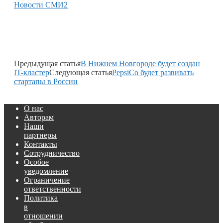
Новости СМИ2
Предыдущая статья
В Нижнем Новгороде будет создан
IT-кластер
Следующая статья
PepsiCo будет развивать
стартапы в России
О нас
Авторам
Наши
партнеры
Контакты
Сотрудничество
Особое
уведомление
Ограничение
ответственности
Политика
в
отношении