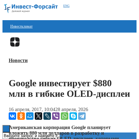
ENG
Инвестклимат
Финансы
Перейти в
Дзен
Инвестиции
Новости
Блокчейн
Стартапы
Google инвестирует $880
Технологии
млн в гибкие OLED-дисплеи
ESG
16 апреля, 2017, 10:04
28 апреля, 2026
Книги
Американская корпорация Google планирует
вложить 880 млн долларов в разработку и
производство гибких OLED-дисплеев, которыми