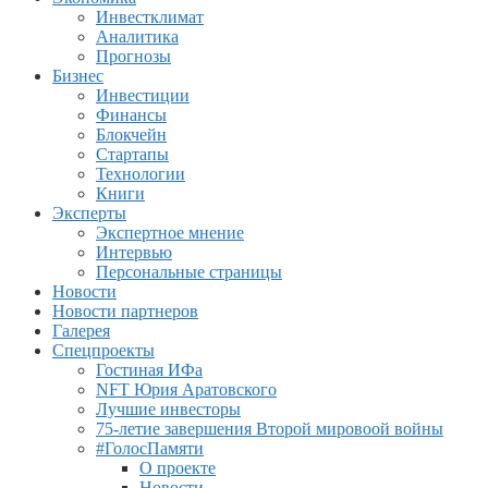
Инвестклимат
Аналитика
Прогнозы
Бизнес
Инвестиции
Финансы
Блокчейн
Стартапы
Технологии
Книги
Эксперты
Экспертное мнение
Интервью
Персональные страницы
Новости
Новости партнеров
Галерея
Спецпроекты
Гостиная ИФа
NFT Юрия Аратовского
Лучшие инвесторы
75-летие завершения Второй мировоой войны
#ГолосПамяти
О проекте
Новости