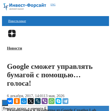
ENG
Инвестклимат
Финансы
Перейти в
Дзен
Инвестиции
Новости
Блокчейн
Стартапы
Google сможет управлять
Технологии
бумагой с помощью…
ESG
голоса!
Книги
6 декабря, 2017, 14:01
13 мая, 2026
Разработчики и дизайнеры из Google Creative Lab