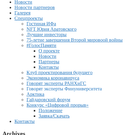
Новости
Новости партнеров
Галерея
Спецпроекты
Гостиная ИФа
NFT Юрия Аратовского
Лучшие инвесторы
75-летие завершения Второй мировоой войны
#ГолосПамяти
О проекте
Новости
Партнеры
Контакты
Клуб проектирования будущего
Экономика коронавируса
Говорят эксперты РАНХиГС
Говорят эксперты Финуниверситета
Арктика
Гайдаровский форум
Конкурс «Цифровой прорыв»
Положение
Заявка/Скачать
Контакты
Archives