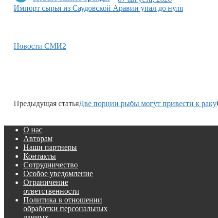
Импорт сырья из Саудовской Аравии упал до нуля
Новости СМИ2
Предыдущая статья
Две порции рыбы могут привести к раку
О нас
Авторам
Наши партнеры
Контакты
Сотрудничество
Особое уведомление
Ограничение
ответственности
Политика в отношении
обработки персональных
данных