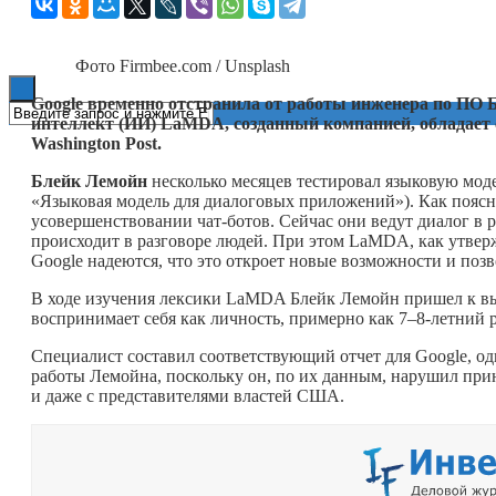
Книги
Фото Firmbee.com / Unsplash
Google временно отстранила от работы инженера по ПО Б
интеллект (ИИ) LaMDA, созданный компанией, обладает
Washington Post.
Блейк Лемойн
несколько месяцев тестировал языковую модел
«Языковая модель для диалоговых приложений»). Как поясн
усовершенствовании чат-ботов. Сейчас они ведут диалог в 
происходит в разговоре людей. При этом LaMDA, как утверж
Google надеются, что это откроет новые возможности и поз
В ходе изучения лексики LaMDA Блейк Лемойн пришел к выв
воспринимает себя как личность, примерно как 7–8-летний 
Специалист составил соответствующий отчет для Google, о
работы Лемойна, поскольку он, по их данным, нарушил при
и даже с представителями властей США.