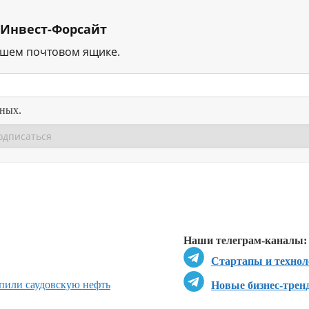
 Инвест-Форсайт
ашем почтовом ящике.
нных.
Перейти в
Перейти в
Д
Наши телеграм-каналы:
Стартапы и технол
пили саудовскую нефть
Новые бизнес-трен