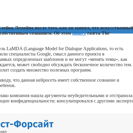
лейка Лемойна после того, как он заявил, что искусственны
 собственным сознанием. Об этом
пишет
газета The
ь LaMDA (Language Model for Dialogue Applications, то есть
или специалисты Google, смысл данного проекта в
рамках определенных шаблонов и не могут «менять темы», как
дается, может свободно обсуждать бесконечное количество тем.
волит создать множество полезных программ.
оду, что данная нейросеть имеет собственное сознание и
ребенок.
днако компания нашла аргументы неубедительными и отстранила
нцип конфиденциальности: консультировался с другими эксперт