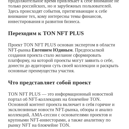
продолжительное время привлекает к себе внимание не
только российских, но и зарубежных пользователей.
Здесь происходят события, притягивающие к себе
внимание тех, кому интересны темы финансов,
инвестирования и развития бизнеса.
Переходим к
TON NFT PLUS
Проект TON NFT PLUS основан экспертом в области
NFT-рынка
Евгением Юдиным
. Предпосылкой
создания проекта стало желание сформировать
платформу, на которой проекты могут заявить о себе,
донести до аудитории суть своей коллекции и раскрыть
основные преимущества участия.
Что представляет собой проект
TON NFT PLUS — это информационный новостной
портал об NFT-коллекциях на блокчейне TON.
Основной контент проекта включает в себя горячие и
эксклюзивные новости NFT-рынка, обзоры и анализ
коллекций, AMA-сессии с основателями проектов и
крупными NFT-инвесторами, а также аналитику по
рынку NFT на блокчейне TON.