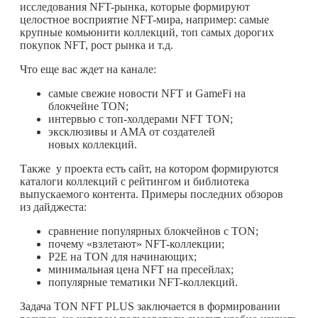
исследования NFT-рынка, которые формируют
целостное восприятие NFT-мира, например: самые
крупные комьюнити коллекций, топ самых дорогих
покупок NFT, рост рынка и т.д.
Что еще вас ждет на канале:
самые свежие новости NFT и GameFi на
блокчейне TON;
интервью с топ-холдерами NFT TON;
эксклюзивы и AMA от создателей
новых коллекций.
Также у проекта есть сайт, на котором формируются
каталоги коллекций с рейтингом и библиотека
выпускаемого контента. Примеры последних обзоров
из дайджеста:
сравнение популярных блокчейнов с TON;
почему «взлетают» NFT-коллекции;
P2E на TON для начинающих;
минимальная цена NFT на пресейлах;
популярные тематики NFT-коллекций.
Задача TON NFT PLUS заключается в формировании