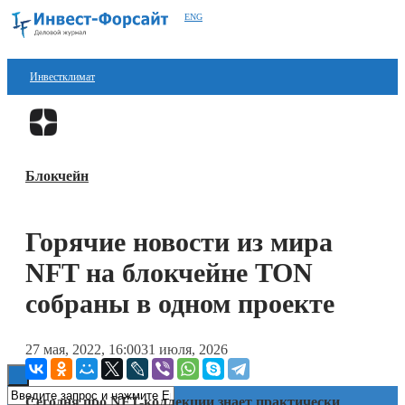
ENG
Инвестклимат
Финансы
Перейти в
Дзен
Инвестиции
Блокчейн
Блокчейн
Стартапы
Горячие новости из мира
Технологии
NFT на блокчейне TON
ESG
собраны в одном проекте
Книги
27 мая, 2022, 16:00
31 июля, 2026
Сегодня про NFT-коллекции знает практически