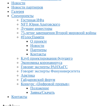
Новости
Новости партнеров
Галерея
Спецпроекты
Гостиная ИФа
NFT Юрия Аратовского
Лучшие инвесторы
75-летие завершения Второй мировоой войны
#ГолосПамяти
О проекте
Новости
Партнеры
Контакты
Клуб проектирования будущего
Экономика коронавируса
Говорят эксперты РАНХиГС
Говорят эксперты Финуниверситета
Арктика
Гайдаровский форум
Конкурс «Цифровой прорыв»
Положение
Заявка/Скачать
Контакты