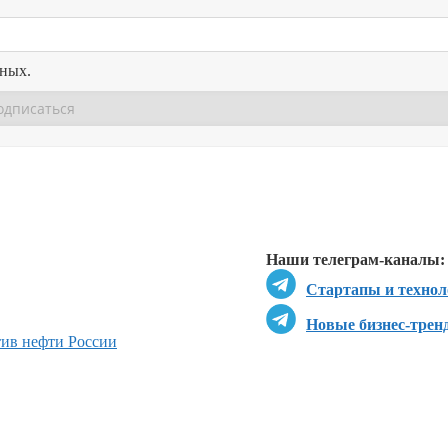
нных.
Перейти в
Перейти в
Д
Наши телеграм-каналы:
Стартапы и технол
Новые бизнес-трен
ив нефти России