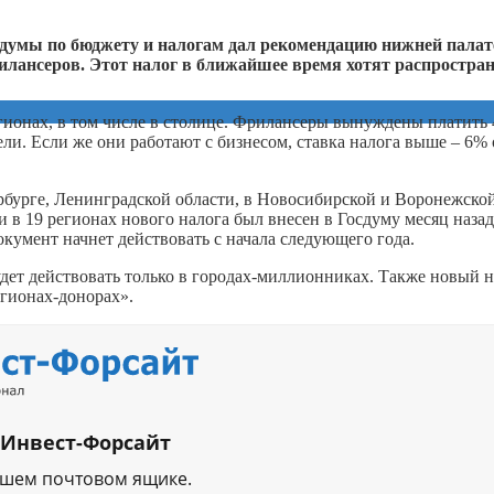
думы по бюджету и налогам дал рекомендацию нижней палат
рилансеров. Этот налог в ближайшее время хотят распростра
регионах, в том числе в столице. Фрилансеры вынуждены платить
ли. Если же они работают с бизнесом, ставка налога выше – 6% 
рбурге, Ленинградской области, в Новосибирской и Воронежско
и в 19 регионах нового налога был внесен в Госдуму месяц наза
окумент начнет действовать с начала следующего года.
будет действовать только в городах-миллионниках. Также новый 
егионах-донорах».
 Инвест-Форсайт
ашем почтовом ящике.