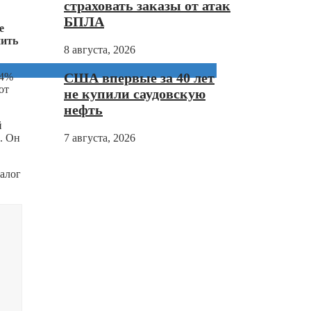
страховать заказы от атак
БПЛА
е
нить
8 августа, 2026
США впервые за 40 лет
 4%
от
не купили саудовскую
нефть
й
д. Он
7 августа, 2026
налог