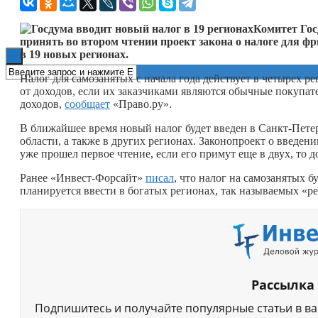
Книги
Комитет Гос
принять во втором чтении проект закона о налоге для ф
в 19 новых регионах.
Налог для самозанятых с начала года действует в четырех 
от доходов, если их заказчиками являются обычные покупате
доходов,
сообщает
«Право.ру».
В ближайшее время новый налог будет введен в Санкт-Пете
области, а также в других регионах. Законопроект о введени
уже прошел первое чтение, если его примут еще в двух, то д
Ранее «Инвест-Форсайт»
писал
, что налог на самозанятых 
планируется ввести в богатых регионах, так называемых «р
Рассылка
Подпишитесь и получайте популярные статьи в в