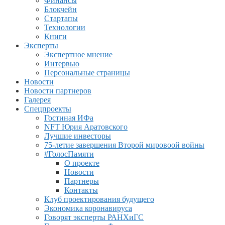
Финансы
Блокчейн
Стартапы
Технологии
Книги
Эксперты
Экспертное мнение
Интервью
Персональные страницы
Новости
Новости партнеров
Галерея
Спецпроекты
Гостиная ИФа
NFT Юрия Аратовского
Лучшие инвесторы
75-летие завершения Второй мировоой войны
#ГолосПамяти
О проекте
Новости
Партнеры
Контакты
Клуб проектирования будущего
Экономика коронавируса
Говорят эксперты РАНХиГС