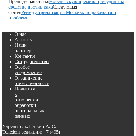
Предыдущая статья
Нобелевскую премию присудили за
средства против рака
Следующая
статья
Реиндустриализация Москвы: подробности и
проблемы
О нас
Авторам
Наши
партнеры
Контакты
Сотрудничество
Особое
уведомление
Ограничение
ответственности
Политика
в
отношении
обработки
персональных
данных
Учредитель: Генкин А. С.
Телефон редакции:
+7 (495)