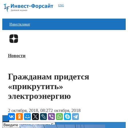
ENG
Инвестклимат
Финансы
Перейти в
Дзен
Инвестиции
Новости
Блокчейн
Стартапы
Гражданам придется
Технологии
«прикрутить»
ESG
электроэнергию
Книги
2 октября, 2018, 08:27
2 октября, 2018