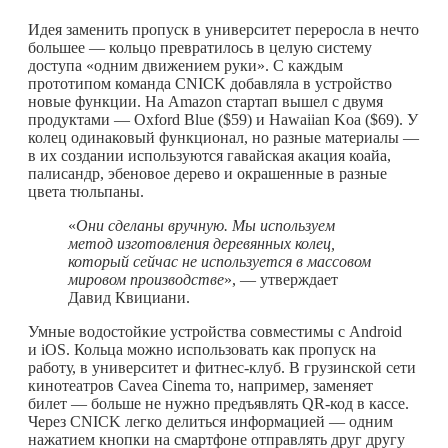
Идея заменить пропуск в университет переросла в нечто
большее — кольцо превратилось в целую систему
доступа «одним движением руки». С каждым
прототипом команда CNICK добавляла в устройство
новые функции. На Amazon стартап вышел с двумя
продуктами — Oxford Blue ($59) и Hawaiian Koa ($69). У
колец одинаковый функционал, но разные материалы —
в их создании используются гавайская акация коайа,
палисандр, эбеновое дерево и окрашенные в разные
цвета тюльпаны.
«
Они сделаны вручную. Мы используем
метод изготовления деревянных колец,
который сейчас не используется в массовом
мировом производстве
», — утверждает
Давид Квициани.
Умные водостойкие устройства совместимы с Android
и iOS. Кольца можно использовать как пропуск на
работу, в университет и фитнес-клуб. В грузинской сети
кинотеатров Cavea Cinema то, например, заменяет
билет — больше не нужно предъявлять QR-код в кассе.
Через CNICK легко делиться информацией — одним
нажатием кнопки на смартфоне отправлять друг другу