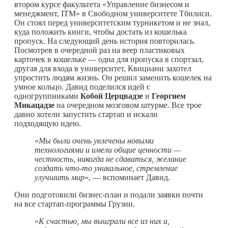
втором курсе факультета «Управление бизнесом и
менеджмент, ITM» в Свободном университете Тбилиси.
Он стоял перед университетским турникетом и не знал,
куда положить книги, чтобы достать из кошелька
пропуск. На следующий день история повторилась.
Посмотрев в очередной раз на веер пластиковых
карточек в кошельке — одна для пропуска в спортзал,
другая для входа в университет, Квициани захотел
упростить людям жизнь. Он решил заменить кошелек на
умное кольцо. Давид поделился идей с
одногруппниками
Кобой Церцвадзе
и
Георгием
Микацадзе
на очередном мозговом штурме. Все трое
давно хотели запустить стартап и искали
подходящую идею.
«
Мы были очень увлечены новыми
технологиями и имели общие ценности —
честность, никогда не сдаваться, желание
создать
что-то
уникальное, стремление
улучшить мир
», — вспоминает Давид.
Они подготовили бизнес-план и подали заявки почти
на все стартап-программы Грузии.
«
К счастью, мы выиграли все из них и,