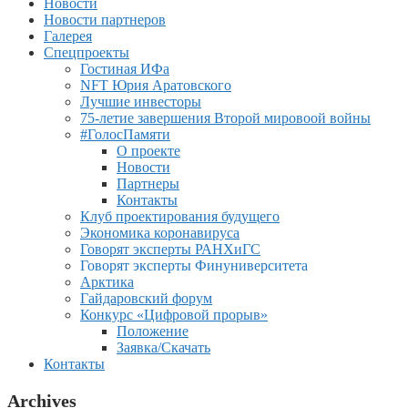
Новости
Новости партнеров
Галерея
Спецпроекты
Гостиная ИФа
NFT Юрия Аратовского
Лучшие инвесторы
75-летие завершения Второй мировоой войны
#ГолосПамяти
О проекте
Новости
Партнеры
Контакты
Клуб проектирования будущего
Экономика коронавируса
Говорят эксперты РАНХиГС
Говорят эксперты Финуниверситета
Арктика
Гайдаровский форум
Конкурс «Цифровой прорыв»
Положение
Заявка/Скачать
Контакты
Archives