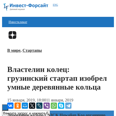
ENG
Инвестклимат
Финансы
Перейти в
Дзен
Инвестиции
В мире
,
Стартапы
Блокчейн
Стартапы
Властелин колец:
Технологии
грузинский стартап изобрел
ESG
умные деревянные кольца
Книги
15 января, 2019, 18:00
11 января, 2019
Деревянное кольцо CNICK Hawaiian Koa органично