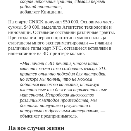
собрав небольшие гранты, сделали первый
рабочий прототип
», —
добавляет Квициани.
На старте CNICK получил $50 000. Основную часть
суммы, $40 000, выделило Агентство технологий и
инноваций. Остальное составили различные гранты.
При создании первого прототипа умного кольца
стартаперы много экспериментировали — плавили
различные типы карт NFC, оставшееся вставляли в
напечатанное на 3D-принтере кольцо.
«
Мы начали с 3D-печати, чтобы наши
клиенты могли сами создавать кольца. 3D-
принтер отлично подходил для настройки,
но вскоре мы поняли, что не можем
добиться высокого качества, используя
пластиковые или даже экспериментальные
материалы. Испробовав множество
различных методов производства, мы
достигли наилучшего результата с
натуральным древесным материалом
», —
объясняет предприниматель.
На все случаи жизни