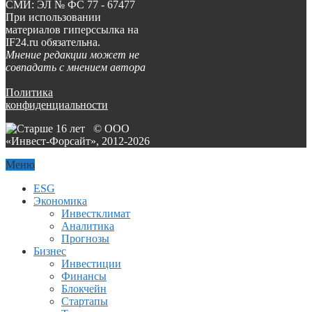
СМИ: ЭЛ № ФС 77 - 67477
При использовании
материалов гиперссылка на
IF24.ru обязательна.
Мнение редакции может не
совпадать с мнением автора
Политика
конфиденциальности
© ООО
«Инвест-Форсайт», 2012-
2026
Меню
ESG
Экономика
Инвестклимат
Аналитика
Прогнозы
Бизнес
Инвестиции
Финансы
Блокчейн
Стартапы