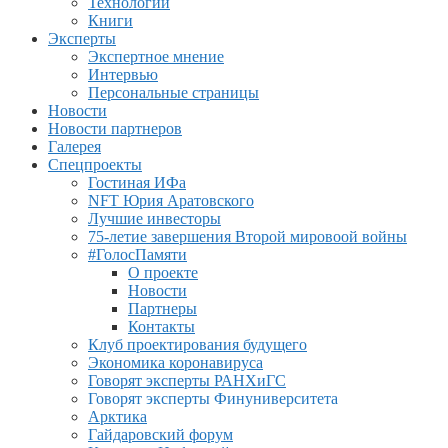
Технологии
Книги
Эксперты
Экспертное мнение
Интервью
Персональные страницы
Новости
Новости партнеров
Галерея
Спецпроекты
Гостиная ИФа
NFT Юрия Аратовского
Лучшие инвесторы
75-летие завершения Второй мировоой войны
#ГолосПамяти
О проекте
Новости
Партнеры
Контакты
Клуб проектирования будущего
Экономика коронавируса
Говорят эксперты РАНХиГС
Говорят эксперты Финуниверситета
Арктика
Гайдаровский форум