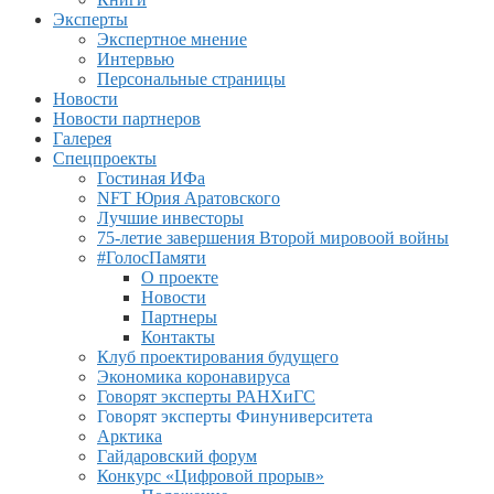
Эксперты
Экспертное мнение
Интервью
Персональные страницы
Новости
Новости партнеров
Галерея
Спецпроекты
Гостиная ИФа
NFT Юрия Аратовского
Лучшие инвесторы
75-летие завершения Второй мировоой войны
#ГолосПамяти
О проекте
Новости
Партнеры
Контакты
Клуб проектирования будущего
Экономика коронавируса
Говорят эксперты РАНХиГС
Говорят эксперты Финуниверситета
Арктика
Гайдаровский форум
Конкурс «Цифровой прорыв»