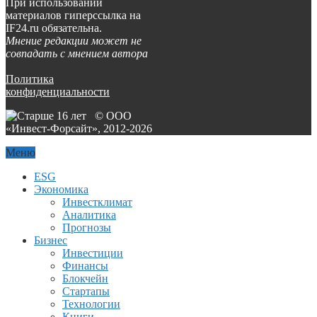
При использовании
материалов гиперссылка на
IF24.ru обязательна.
Мнение редакции может не
совпадать с мнением автора
Политика
конфиденциальности
© ООО
«Инвест-Форсайт», 2012-
2026
Меню
ESG
Экономика
Инвестклимат
Аналитика
Прогнозы
Бизнес
Инвестиции
Финансы
Блокчейн
Стартапы
Технологии
Книги