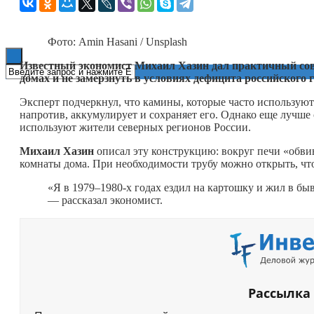
Книги
Фото: Amin Hasani / Unsplash
Известный экономист Михаил Хазин дал практичный сов
домах и не замерзнуть в условиях дефицита российского 
Эксперт подчеркнул, что камины, которые часто используютс
напротив, аккумулирует и сохраняет его. Однако еще лучш
используют жители северных регионов России.
Михаил Хазин
описал эту конструкцию: вокруг печи «обвив
комнаты дома. При необходимости трубу можно открыть, чт
«Я в 1979–1980-х годах ездил на картошку и жил в бы
— рассказал экономист.
Рассылка