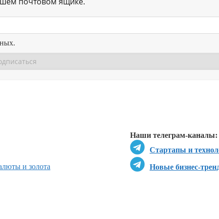
ашем почтовом ящике.
нных.
Перейти в
Перейти в
Д
Наши телеграм-каналы:
Стартапы и технол
люты и золота
Новые бизнес-трен