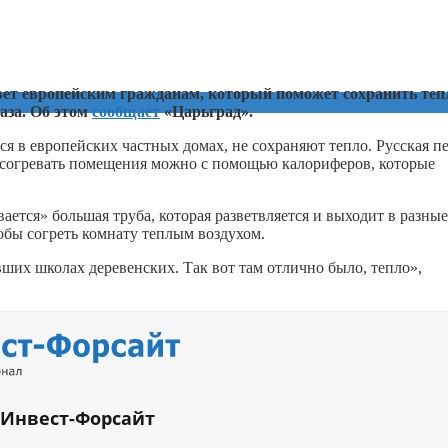
ет европейским гражданам, который поможет сохранить теп
газа. Об этом
сообщает
«Царьград».
я в европейских частных домах, не сохраняют тепло. Русская пе
е согревать помещения можно с помощью калориферов, которые
ается» большая труба, которая разветвляется и выходит в разные
обы согреть комнату теплым воздухом.
вших школах деревенских. Так вот там отлично было, тепло»,
 Инвест-Форсайт