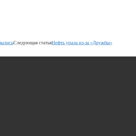
былись
Следующая статья
Нефть упала из-за «Дружбы»