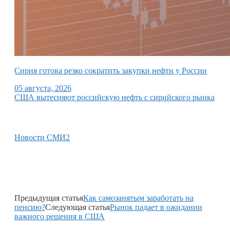
Сирия готова резко сократить закупки нефти у России
05 августа, 2026
США вытесняют российскую нефть с сирийского рынка
Новости СМИ2
Предыдущая статья
Как самозанятым заработать на
пенсию?
Следующая статья
Рынок падает в ожидании
важного решения в США