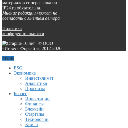
материалов гиперссылка на
IF24.ru обязательна.
Мнение редакции может не
совпадать с мнением автора
Политика
конфиденциальности
© ООО
«Инвест-Форсайт», 2012-
2026
Меню
ESG
Экономика
Инвестклимат
Аналитика
Прогнозы
Бизнес
Инвестиции
Финансы
Блокчейн
Стартапы
Технологии
Книги