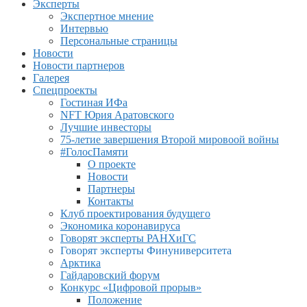
Эксперты
Экспертное мнение
Интервью
Персональные страницы
Новости
Новости партнеров
Галерея
Спецпроекты
Гостиная ИФа
NFT Юрия Аратовского
Лучшие инвесторы
75-летие завершения Второй мировоой войны
#ГолосПамяти
О проекте
Новости
Партнеры
Контакты
Клуб проектирования будущего
Экономика коронавируса
Говорят эксперты РАНХиГС
Говорят эксперты Финуниверситета
Арктика
Гайдаровский форум
Конкурс «Цифровой прорыв»
Положение