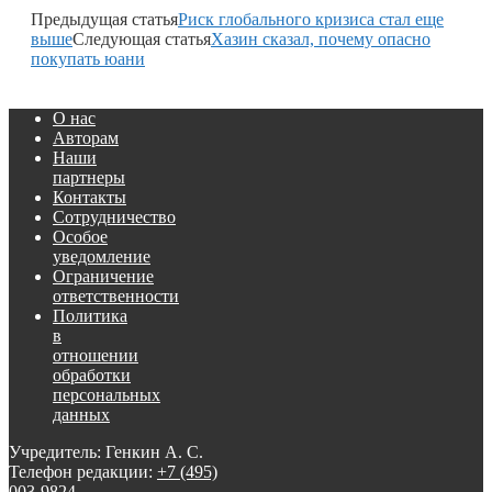
Предыдущая статья
Риск глобального кризиса стал еще
выше
Следующая статья
Хазин сказал, почему опасно
покупать юани
О нас
Авторам
Наши
партнеры
Контакты
Сотрудничество
Особое
уведомление
Ограничение
ответственности
Политика
в
отношении
обработки
персональных
данных
Учредитель: Генкин А. С.
Телефон редакции:
+7 (495)
003-9824