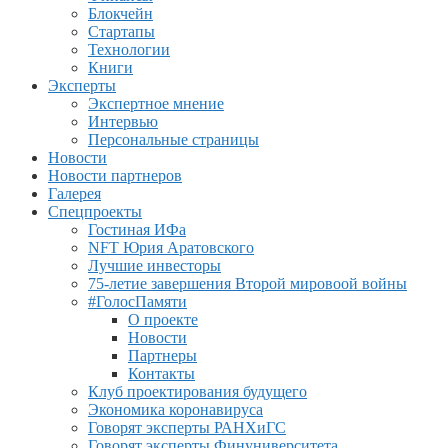
Блокчейн
Стартапы
Технологии
Книги
Эксперты
Экспертное мнение
Интервью
Персональные страницы
Новости
Новости партнеров
Галерея
Спецпроекты
Гостиная ИФа
NFT Юрия Аратовского
Лучшие инвесторы
75-летие завершения Второй мировоой войны
#ГолосПамяти
О проекте
Новости
Партнеры
Контакты
Клуб проектирования будущего
Экономика коронавируса
Говорят эксперты РАНХиГС
Говорят эксперты Финуниверситета