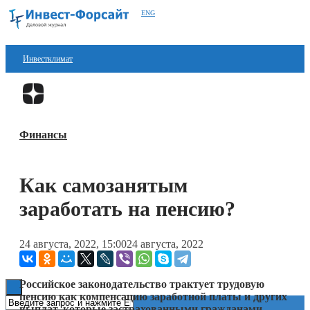
ENG
Инвестклимат
Финансы
Перейти в
Дзен
Инвестиции
Финансы
Блокчейн
Стартапы
Как самозанятым
Технологии
заработать на пенсию?
ESG
24 августа, 2022, 15:00
24 августа, 2022
Книги
Российское законодательство трактует трудовую
пенсию как компенсацию заработной платы и других
выплат, которые застрахованными гражданами