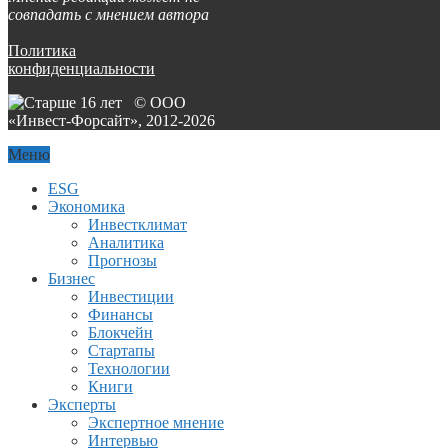
совпадать с мнением автора
Политика
конфиденциальности
© ООО
«Инвест-Форсайт», 2012-
2026
Меню
ESG
Экономика
Инвестклимат
Аналитика
Прогнозы
Бизнес
Инвестиции
Финансы
Блокчейн
Стартапы
Технологии
Книги
Эксперты
Экспертное мнение
Интервью