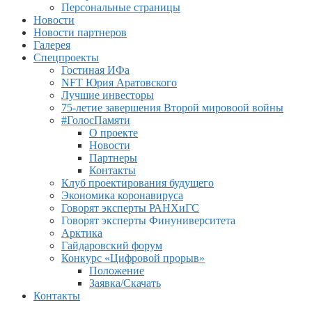
Персональные страницы
Новости
Новости партнеров
Галерея
Спецпроекты
Гостиная ИФа
NFT Юрия Аратовского
Лучшие инвесторы
75-летие завершения Второй мировоой войны
#ГолосПамяти
О проекте
Новости
Партнеры
Контакты
Клуб проектирования будущего
Экономика коронавируса
Говорят эксперты РАНХиГС
Говорят эксперты Финуниверситета
Арктика
Гайдаровский форум
Конкурс «Цифровой прорыв»
Положение
Заявка/Скачать
Контакты