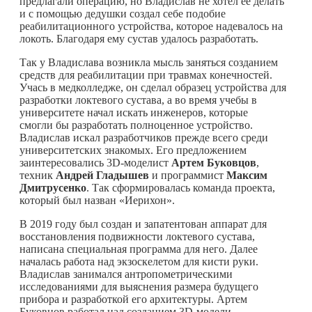
предлагали операцию, но Владислав не хотел ее делать
и с помощью дедушки создал себе подобие
реабилитационного устройства, которое надевалось на
локоть. Благодаря ему сустав удалось разработать.
Так у Владислава возникла мысль заняться созданием
средств для реабилитации при травмах конечностей.
Учась в медколледже, он сделал образец устройства для
разработки локтевого сустава, а во время учебы в
университете начал искать инженеров, которые
смогли бы разработать полноценное устройство.
Владислав искал разработчиков прежде всего среди
университетских знакомых. Его предложением
заинтересовались 3D-моделист
Артем Буковцов
,
техник
Андрей Гладышев
и программист
Максим
Дмитрусенко
. Так сформировалась команда проекта,
который был назван «Иерихон».
В 2019 году был создан и запатентован аппарат для
восстановления подвижности локтевого сустава,
написана специальная программа для него. Далее
началась работа над экзоскелетом для кисти руки.
Владислав занимался антропометрическими
исследованиями для выяснения размера будущего
прибора и разработкой его архитектуры. Артем
Буковцов работал над созданием 3D-модели,