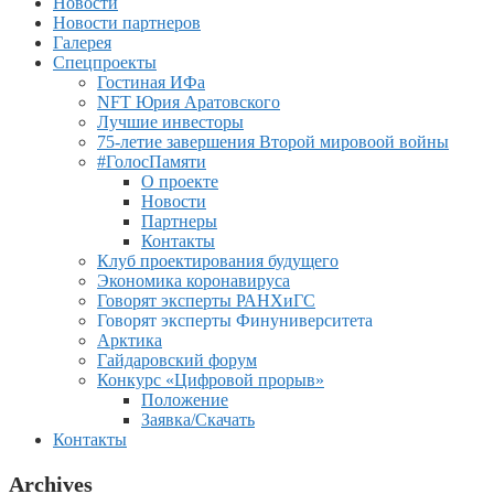
Новости
Новости партнеров
Галерея
Спецпроекты
Гостиная ИФа
NFT Юрия Аратовского
Лучшие инвесторы
75-летие завершения Второй мировоой войны
#ГолосПамяти
О проекте
Новости
Партнеры
Контакты
Клуб проектирования будущего
Экономика коронавируса
Говорят эксперты РАНХиГС
Говорят эксперты Финуниверситета
Арктика
Гайдаровский форум
Конкурс «Цифровой прорыв»
Положение
Заявка/Скачать
Контакты
Archives