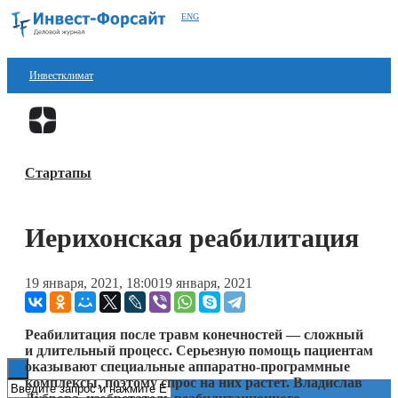
ENG
Инвестклимат
Финансы
Перейти в
Дзен
Инвестиции
Стартапы
Блокчейн
Стартапы
Иерихонская реабилитация
Технологии
19 января, 2021, 18:00
19 января, 2021
ESG
Книги
Реабилитация после травм конечностей — сложный
и длительный процесс. Серьезную помощь пациентам
оказывают специальные аппаратно-программные
комплексы, поэтому спрос на них растет. Владислав