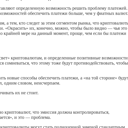
ставляют определенную возможность решить проблему платежей.
 возможностей обеспечить платежи больше, чем у фиатных валют
м, а тем, кто следит за этим сегментом рынка, что криптовалют
 «Окрасить» их, конечно, можно, чтобы было видно — чья это
по крайней мере на данный момент, проще, чем если бы платежи
 свет» криптовалютам, и определенные позитивные возможности
ся сомневаться, что этому тоже будут противодействовать, чтобы
ить новые способы обеспечить платежи, а «на той стороне» буду
л, одним словом, неисчерпаем.
чивать их не стоит.
о криптовалют, что эмиссия должна контролироваться,
ается», и это — проблема.
что криптовалюты могут стать полноценной заменой стандартным