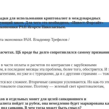
ощадки для использования криптовалют в международных
ующий закон. Для чего это необходимо, «Инвест-Форсайт»
 экономики РАН Игорем Николаевым.
та экономики РАН. Владимир Трефилов /
асчетах. ЦБ вроде бы долго сопротивлялся самому признани
в части оплаты и расчетов по контрактам с зарубежными
, в последние месяцы эта проблема, более того, обостряется. И 
рагентами, но уже и с турецкими, да и с другими странами — тож
тся все сложнее. Вторичные санкции усиливаются. Но
как-то
эт
иптовалюте спасение. Поэтому — зеленый свет криптовалютам,
в и отдельных монет для целей санкционного и
люта пойдет за рубеж, она немедленно будет маркирована к
 под санкции. В чем тогда может быть смысл?