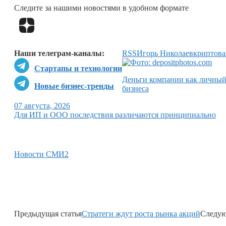
Следите за нашими новостями в удобном формате
Наши телеграм-каналы:
RSS
Игорь Николаев
криптов
Стартапы и технологии
Деньги компании как личный 
Новые бизнес-тренды
бизнеса
07 августа, 2026
Для ИП и ООО последствия различаются принципиально
Новости СМИ2
Предыдущая статья
Стратеги ждут роста рынка акций
Следую