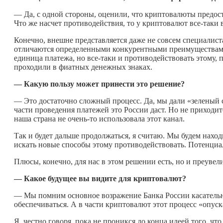
— Да, с одной стороны, оценили, что криптовалюты предо
Что же насчет противодействия, то у криптовалют все-таки
Конечно, внешне представляется даже не совсем специалиста
отличаются определенными конкурентными преимуществами.
единица платежа, но все-таки и противодействовать этому, 
проходили в фиатных денежных знаках.
— Какую пользу может принести это решение?
— Это достаточно сложный процесс. Да, мы дали «зеленый
части проведения платежей это России даст. Но не приходит
наша страна не
очень-то
использовала этот канал.
Так и будет дальше продолжаться, я считаю. Мы будем наход
искать новые способы этому противодействовать. Потенциа
Плюсы, конечно, для нас в этом решении есть, но и преувели
— Какое будущее вы видите для криптовалют?
— Мы помним основное возражение Банка России касательн
обеспечиваться. А в части криптовалют этот процесс «опуск
Я, честно говоря, пока не проникся до конца идеей того, 