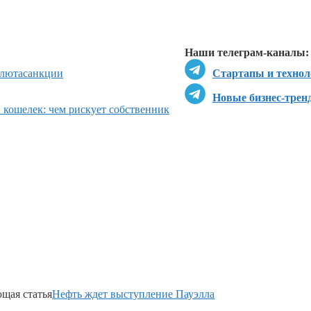
Перейти в
Д
Наши телеграм-каналы:
алюта
санкции
Стартапы и технол
Новые бизнес-трен
кошелек: чем рискует собственник
щая статья
Нефть ждет выступление Пауэлла