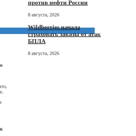
против нефти России
8 августа, 2026
Wildberries начала
страховать заказы от атак
БПЛА
8 августа, 2026
ю
это,
е.
и
ак