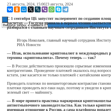
23 августа, 2024, 15:00
23 августа, 2024
Книги
С 1 сентября ЦБ запустит эксперимент по созданию пл
расчетах — Госдума приняла в первом чтении соответств
разбирался с главным научным сотрудником Института
Игорь Николаев, главный научный сотрудник Институ
РИА Новости
— Итак, использование криптовалют в международных р
термина «криптовалюта». Почему теперь — так?
— В России действительно произошли серьезные изменения 
контрагентами. Проведение платежей оказалось под вопросом
кстати, уже касается не только платежей с китайскими конт
Проводить платежи по внешнеторговым контрактам станови
платежи проводить все-таки надо, поэтому и увидели в кр
зеленый свет — майнингу.
— В мире принята практика маркировки криптокошелько
антиотмывочного законодательства. Как только криптова
имеющая отношение к России, а сама платформа попадет