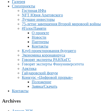
Галерея
Спецпроекты
Гостиная ИФа
NFT Юрия Аратовского
Лучшие инвесторы
75-летие завершения Второй мировоой войны
#ГолосПамяти
О проекте
Новости
Партнеры
Контакты
Клуб проектирования будущего
Экономика коронавируса
Говорят эксперты РАНХиГС
Говорят эксперты Финуниверситета
Арктика
Гайдаровский форум
Конкурс «Цифровой прорыв»
Положение
Заявка/Скачать
Контакты
Archives
Август 2026