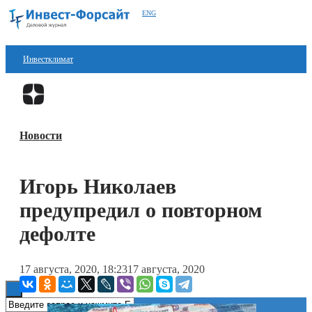
ENG
Инвестклимат
Финансы
Перейти в
Дзен
Инвестиции
Новости
Блокчейн
Стартапы
Игорь Николаев
Технологии
предупредил о повторном
ESG
дефолте
Книги
17 августа, 2020, 18:23
17 августа, 2020