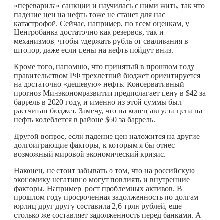
«переварила» санкции и научилась с ними жить, так что
падение цен на нефть тоже не станет для нас
катастрофой. Сейчас, например, по всем оценкам, у
Центробанка достаточно как резервов, так и
механизмов, чтобы удержать рубль от сваливания в
штопор, даже если цены на нефть пойдут вниз.
Кроме того, напомню, что принятый в прошлом году
правительством РФ трехлетний бюджет ориентируется
на достаточно «дешевую» нефть. Консервативный
прогноз Минэкономразвития предполагает цену в $42 за
баррель в 2020 году, и именно из этой суммы был
рассчитан бюджет. Замечу, что на конец августа цена на
нефть колеблется в районе $60 за баррель.
Другой вопрос, если падение цен наложится на другие
долгоиграющие факторы, к которым я бы отнес
возможный мировой экономический кризис.
Наконец, не стоит забывать о том, что на российскую
экономику негативно могут повлиять и внутренние
факторы. Например, рост проблемных активов. В
прошлом году просроченная задолженность по долгам
юрлиц друг другу составила 2,6 трлн рублей, еще
столько же составляет задолженность перед банками. А