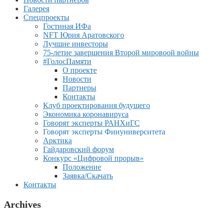
Галерея
Спецпроекты
Гостиная ИФа
NFT Юрия Аратовского
Лучшие инвесторы
75-летие завершения Второй мировоой войны
#ГолосПамяти
О проекте
Новости
Партнеры
Контакты
Клуб проектирования будущего
Экономика коронавируса
Говорят эксперты РАНХиГС
Говорят эксперты Финуниверситета
Арктика
Гайдаровский форум
Конкурс «Цифровой прорыв»
Положение
Заявка/Скачать
Контакты
Archives