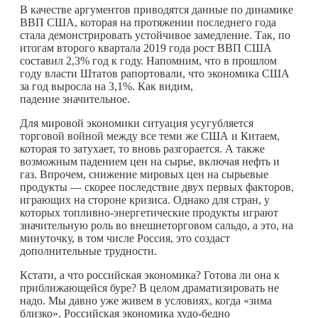
В качестве аргументов приводятся данные по динамике
ВВП США, которая на протяжении последнего года
стала демонстрировать устойчивое замедление. Так, по
итогам второго квартала 2019 года рост ВВП США
составил 2,3% год к году. Напомним, что в прошлом
году власти Штатов рапортовали, что экономика США
за год выросла на 3,1%. Как видим,
падение значительное.
Для мировой экономики ситуация усугубляется
торговой войной между все теми же США и Китаем,
которая то затухает, то вновь разгорается. А также
возможным падением цен на сырье, включая нефть и
газ. Впрочем, снижение мировых цен на сырьевые
продукты — скорее последствие двух первых факторов,
играющих на стороне кризиса. Однако для стран, у
которых топливно-энергетические продукты играют
значительную роль во внешнеторговом сальдо, а это, на
минуточку, в том числе Россия, это создаст
дополнительные трудности.
Кстати, а что российская экономика? Готова ли она к
приближающейся буре? В целом драматизировать не
надо. Мы давно уже живем в условиях, когда «зима
близко». Российская экономика худо-бедно