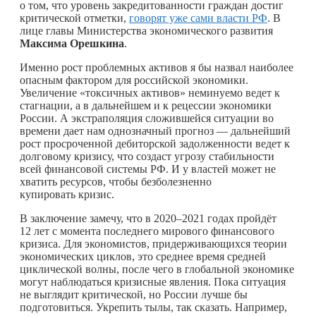
о том, что уровень закредитованности граждан достиг
критической отметки,
говорят уже сами власти РФ
. В
лице главы Министерства экономического развития
Максима Орешкина
.
Именно рост проблемных активов я бы назвал наиболее
опасным фактором для российской экономики.
Увеличение «токсичных активов» неминуемо ведет к
стагнации, а в дальнейшем и к рецессии экономики
России. А экстраполяция сложившейся ситуации во
времени дает нам однозначный прогноз — дальнейший
рост просроченной дебиторской задолженности ведет к
долговому кризису, что создаст угрозу стабильности
всей финансовой системы РФ. И у властей может не
хватить ресурсов, чтобы безболезненно
купировать кризис.
В заключение замечу, что в 2020–2021 годах пройдёт
12 лет с момента последнего мирового финансового
кризиса. Для экономистов, придерживающихся теории
экономических циклов, это среднее время средней
циклической волны, после чего в глобальной экономике
могут наблюдаться кризисные явления. Пока ситуация
не выглядит критической, но России лучше бы
подготовиться. Укрепить тылы, так сказать. Например,