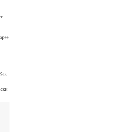
ет
а
орее
 Как
ески