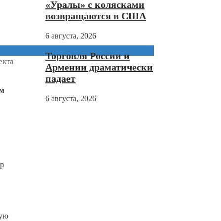
«Уралы» с колясками
возвращаются в США
6 августа, 2026
Торговля России и
екта
Армении драматически
падает
ом
6 августа, 2026
ер
вую