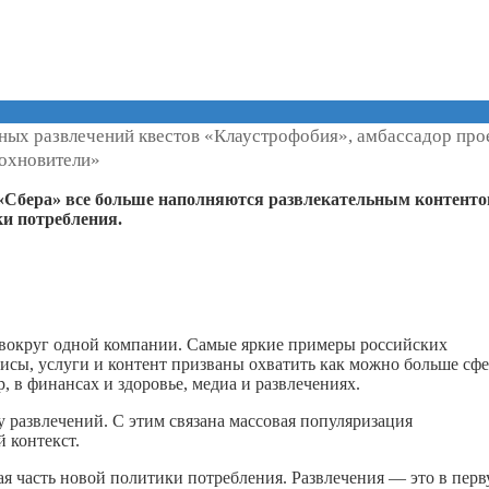
ных развлечений квестов «Клаустрофобия», амбассадор про
охновители»
 «Сбера» все больше наполняются развлекательным контент
ки потребления.
 вокруг одной компании. Самые яркие примеры российских
исы, услуги и контент призваны охватить как можно больше сф
 в финансах и здоровье, медиа и развлечениях.
 развлечений. С этим связана массовая популяризация
 контекст.
ая часть новой политики потребления. Развлечения — это в пер