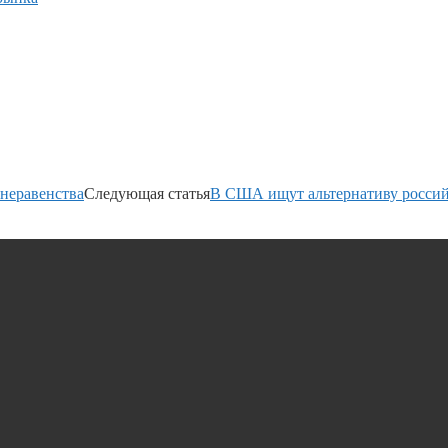
 неравенства
Следующая статья
В США ищут альтернативу россий