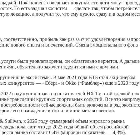
ощадкой. Пока клиент совершает покупки, его дети могут провод
остях. То есть задача экосистем — сделать так, чтобы потребите
гую локацию, а получил то, что ему нужно, сразу и в одном мест
соответственно, прибыль как раз за счет удовлетворения запрос
тение нового опыта и впечатлений. Смена эмоционального фона
 услуги были удовлетворены, он обязательно вернется. А дальше
ниями, обязательно захочет поделиться ими с другими.
рупнейшие экосистемы. В мае 2021 года ВТБ стал акционером
мых конкурентов — «Сбера» и Okko («Рамблер») еще в 2020 году.
 2022 году купил права на показ матчей НХЛ и этой сделкой пок
рынке трансляций крупных спортивных событий. Все это напрям
й востребованности сейчас должны быть включены в ряд экосист
время его нахождения в той или иной метавселенной.
 Sullivan, к 2025 году суммарный объем мирового рынка
ередь полагают, что до 2023 года общий объем российской
 роста рынка составит 6,4% (мировой показатель — 4,3%).