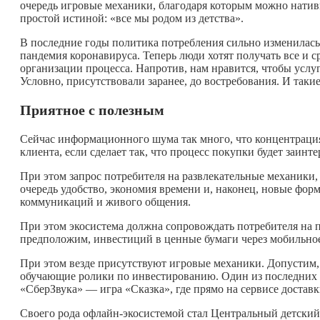
очередь игровые механики, благодаря которым можно натив
простой истиной: «все мы родом из детства».
В последние годы политика потребления сильно изменилась
пандемия коронавируса. Теперь люди хотят получать все и ср
организации процесса. Напротив, нам нравится, чтобы услу
Условно, присутствовали заранее, до востребования. И таки
Приятное с полезным
Сейчас информационного шума так много, что концентрация
клиента, если сделает так, что процесс покупки будет заинт
При этом запрос потребителя на развлекательные механики, 
очередь удобство, экономия времени и, наконец, новые фор
коммуникаций и живого общения.
При этом экосистема должна сопровождать потребителя на п
предположим, инвестиций в ценные бумаги через мобильно
При этом везде присутствуют игровые механики. Допустим
обучающие ролики по инвестированию. Один из последних 
«СберЗвука» — игра «Сказка», где прямо на сервисе доставк
Своего рода офлайн-экосистемой стал Центральный детский