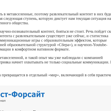
ть в метавселенные, поэтому развлекательный контент в них буд
ая следующая ступень, которую диктует нам текущая ситуация н
енного общества.
аучно-познавательный контент, бояться не стоит. Речь пойдет ск
нтента с развлекательным существует уже сейчас, и статистика
 коммуникационные игры с образовательным эффектом, которые
ей образовательной структурой «Сбера»), и научпоп-Youtube-
рмации в комфортном нативном формате.
метавселенной, и такой опыт мы уже наблюдали с компанией
ерняка начнет охватывать не только социальные коммуникации.
а превращается в отдельный «мир», включающий в себя практич