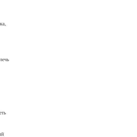
ка,
лечь
еть
ый