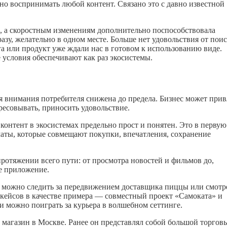
но воспринимать любой контент. Связано это с давно известной
, а скоростным изменениям дополнительно поспособствовала
азу, желательно в одном месте. Больше нет удовольствия от поис
га или продукт уже ждали нас в готовом к использованию виде.
е условия обеспечивают как раз экосистемы.
 внимания потребителя снижена до предела. Бизнес может прив
ересовывать, приносить удовольствие.
контент в экосистемах предельно прост и понятен. Это в первую
маты, которые совмещают покупки, впечатления, сохранение
ротяжении всего пути: от просмотра новостей и фильмов до,
е приложение.
, можно следить за передвижением доставщика пиццы или смотр
кейсов в качестве примера — совместный проект «Самоката» и
и можно поиграть за курьера в волшебном сеттинге.
 магазин в Москве. Ранее он представлял собой большой торгов