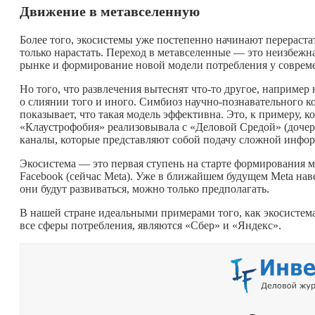
Движение в метавселенную
Более того, экосистемы уже постепенно начинают перераста
только нарастать. Переход в метавселенные — это неизбежн
рынке и формирование новой модели потребления у соврем
Но того, что развлечения вытеснят
что-то
другое, например н
о слиянии того и иного. Симбиоз научно-познавательного ко
показывает, что такая модель эффективна. Это, к примеру,
«Клаустрофобия» реализовывала с «Деловой Средой» (дочерн
каналы, которые представляют собой подачу сложной инфо
Экосистема — это первая ступень на старте формирования 
Facebook (сейчас Meta). Уже в ближайшем будущем Meta нав
они будут развиваться, можно только предполагать.
В нашей стране идеальными примерами того, как экосистем
все сферы потребления, являются «Сбер» и «Яндекс».