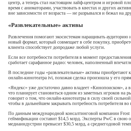
центр, а теперь стал настоящим лайф-центром и игровой пл
время с аниматорами, участвовать в квестах и других активн
вне зависимости от возраста — не разрывался и бежал на дру
«Развлекательные» активы
Развлечения помогают экосистемам наращивать аудиторию и, 
новый формат, который совмещает в себе покупку, приобре
клиента способствует допродаже любой услуги.
Если все потребности потребителя в момент предоставления
сработает сарафанное радио: человек, наполненный впечатле
В последние годы «развлекательные» активы приобретают к
онлайн-кинотеатра ivi, похожая сделка произошла у его пря
«Яндекс» уже достаточно давно владеет «Кинопоиском», а в
что планирует становиться одним из заметных игроков на 
говорит о том, что онлайн-кинотеатры в силу своей сильно
чтобы в дальнейшем закрывать потребность потребителя во 
По данным международной консалтинговой компании Frost &
геймификации составит $14,5 млрд. Эксперты PwC в свою оч
медиаиндустрии превысит $30,5 млрд, а среднегодовой темп