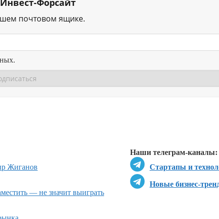
 Инвест-Форсайт
ашем почтовом ящике.
нных.
Перейти в
Перейти в
Д
Наши телеграм-каналы:
ир Жиганов
Стартапы и технол
Новые бизнес-трен
местить — не значит выиграть
рынка