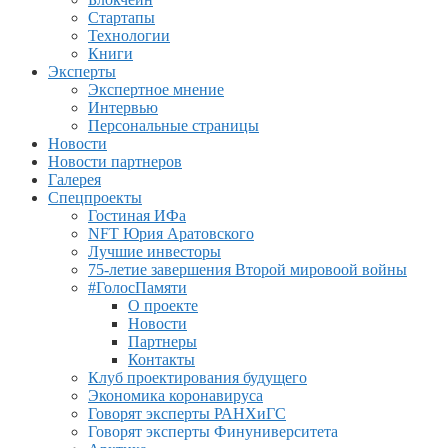
Стартапы
Технологии
Книги
Эксперты
Экспертное мнение
Интервью
Персональные страницы
Новости
Новости партнеров
Галерея
Спецпроекты
Гостиная ИФа
NFT Юрия Аратовского
Лучшие инвесторы
75-летие завершения Второй мировоой войны
#ГолосПамяти
О проекте
Новости
Партнеры
Контакты
Клуб проектирования будущего
Экономика коронавируса
Говорят эксперты РАНХиГС
Говорят эксперты Финуниверситета